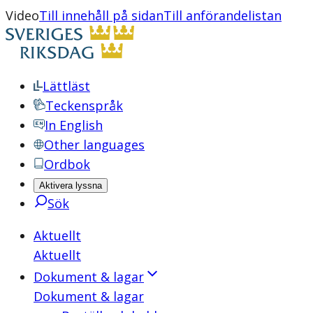
Video
Till innehåll på sidan
Till anförandelistan
Lättläst
Teckenspråk
In English
Other languages
Ordbok
Aktivera lyssna
Sök
Aktuellt
Aktuellt
Dokument & lagar
Dokument & lagar