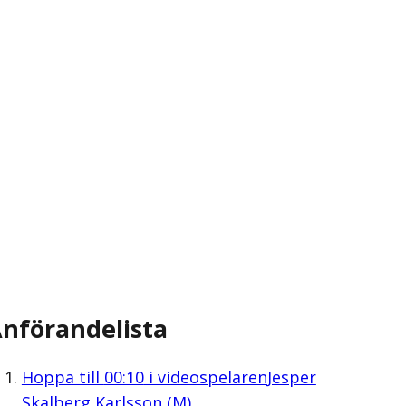
nförandelista
Hoppa till
00:10
i videospelaren
Jesper
Skalberg Karlsson (M)