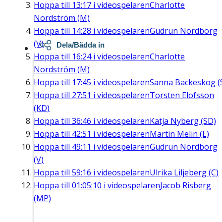
Hoppa till
13:17
i videospelaren
Charlotte
Nordström (M)
Hoppa till
14:28
i videospelaren
Gudrun Nordborg
(V)
Dela/Bädda in
Hoppa till
16:24
i videospelaren
Charlotte
Nordström (M)
Hoppa till
17:45
i videospelaren
Sanna Backeskog (
Hoppa till
27:51
i videospelaren
Torsten Elofsson
(KD)
Hoppa till
36:46
i videospelaren
Katja Nyberg (SD)
Hoppa till
42:51
i videospelaren
Martin Melin (L)
Hoppa till
49:11
i videospelaren
Gudrun Nordborg
(V)
Hoppa till
59:16
i videospelaren
Ulrika Liljeberg (C)
Hoppa till
01:05:10
i videospelaren
Jacob Risberg
(MP)