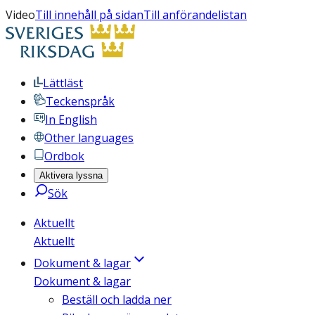
Video
Till innehåll på sidan
Till anförandelistan
Lättläst
Teckenspråk
In English
Other languages
Ordbok
Aktivera lyssna
Sök
Aktuellt
Aktuellt
Dokument & lagar
Dokument & lagar
Beställ och ladda ner