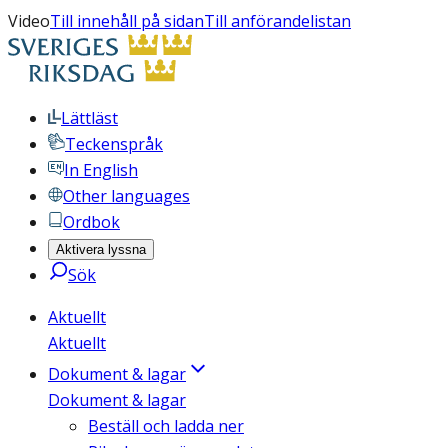
Video
Till innehåll på sidan
Till anförandelistan
Lättläst
Teckenspråk
In English
Other languages
Ordbok
Aktivera lyssna
Sök
Aktuellt
Aktuellt
Dokument & lagar
Dokument & lagar
Beställ och ladda ner