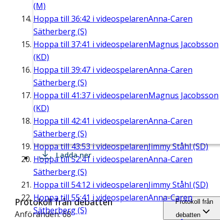
(M)
Hoppa till
36:42
i videospelaren
Anna-Caren
Sätherberg (S)
Hoppa till
37:41
i videospelaren
Magnus Jacobsson
(KD)
Hoppa till
39:47
i videospelaren
Anna-Caren
Sätherberg (S)
Hoppa till
41:37
i videospelaren
Magnus Jacobsson
(KD)
Hoppa till
42:41
i videospelaren
Anna-Caren
Sätherberg (S)
Hoppa till
43:53
i videospelaren
Jimmy Ståhl (SD)
Ladda ner
Hoppa till
52:41
i videospelaren
Anna-Caren
Sätherberg (S)
Hoppa till
54:12
i videospelaren
Jimmy Ståhl (SD)
Hoppa till
55:41
i videospelaren
Anna-Caren
Protokoll från debatten
Protokoll från
Sätherberg (S)
Anföranden: 68
debatten