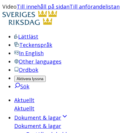
Video
Till innehåll på sidan
Till anförandelistan
Lättläst
Teckenspråk
In English
Other languages
Ordbok
Aktivera lyssna
Sök
Aktuellt
Aktuellt
Dokument & lagar
Dokument & lagar