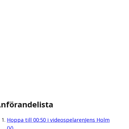
nförandelista
Hoppa till
00:50
i videospelaren
Jens Holm
(V)