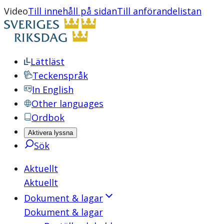
Video
Till innehåll på sidan
Till anförandelistan
Lättläst
Teckenspråk
In English
Other languages
Ordbok
Aktivera lyssna
Sök
Aktuellt
Aktuellt
Dokument & lagar
Dokument & lagar