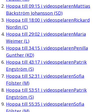
Hoppa till
09:15
i videospelaren
Mattias
Bäckström Johansson (SD)
Hoppa till
18:00
i videospelaren
Rickard
Nordin (C)
Hoppa till
29:02
i videospelaren
Maria
Weimer (L)
Hoppa till
34:15
i videospelaren
Penilla
Gunther (KD)
Hoppa till
43:17
i videospelaren
Patrik
Engström (S)
Hoppa till
52:31
i videospelaren
Sofia
Fölster (M)
Hoppa till
53:51
i videospelaren
Patrik
Engström (S)
Hoppa till
55:35
i videospelaren
Sofia
Fölster (M)