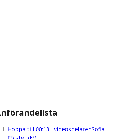
nförandelista
Hoppa till
00:13
i videospelaren
Sofia
Fölster (M)