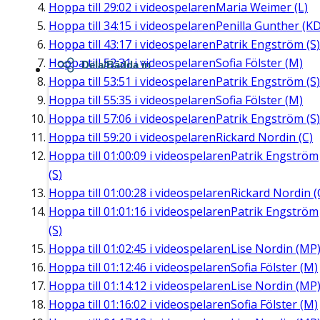
Hoppa till
29:02
i videospelaren
Maria Weimer (L)
Hoppa till
34:15
i videospelaren
Penilla Gunther (KD
Hoppa till
43:17
i videospelaren
Patrik Engström (S)
Hoppa till
52:31
i videospelaren
Sofia Fölster (M)
Dela/Bädda in
Hoppa till
53:51
i videospelaren
Patrik Engström (S)
Hoppa till
55:35
i videospelaren
Sofia Fölster (M)
Hoppa till
57:06
i videospelaren
Patrik Engström (S)
Hoppa till
59:20
i videospelaren
Rickard Nordin (C)
Hoppa till
01:00:09
i videospelaren
Patrik Engström
(S)
Hoppa till
01:00:28
i videospelaren
Rickard Nordin (
Hoppa till
01:01:16
i videospelaren
Patrik Engström
(S)
Hoppa till
01:02:45
i videospelaren
Lise Nordin (MP
Hoppa till
01:12:46
i videospelaren
Sofia Fölster (M)
Hoppa till
01:14:12
i videospelaren
Lise Nordin (MP
Hoppa till
01:16:02
i videospelaren
Sofia Fölster (M)