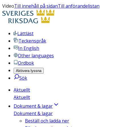
Video
Till innehåll på sidan
Till anförandelistan
Lättläst
Teckenspråk
In English
Other languages
Ordbok
Aktivera lyssna
Sök
Aktuellt
Aktuellt
Dokument & lagar
Dokument & lagar
Beställ och ladda ner