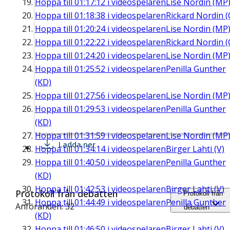
Hoppa till
01:17:12
i videospelaren
Lise Nordin (MP
Hoppa till
01:18:38
i videospelaren
Rickard Nordin (
Hoppa till
01:20:24
i videospelaren
Lise Nordin (MP
Hoppa till
01:22:22
i videospelaren
Rickard Nordin (
Hoppa till
01:24:20
i videospelaren
Lise Nordin (MP
Hoppa till
01:25:52
i videospelaren
Penilla Gunther
(KD)
Hoppa till
01:27:56
i videospelaren
Lise Nordin (MP
Hoppa till
01:29:53
i videospelaren
Penilla Gunther
(KD)
Hoppa till
01:31:59
i videospelaren
Lise Nordin (MP
Ladda ner
Hoppa till
01:34:14
i videospelaren
Birger Lahti (V)
Hoppa till
01:40:50
i videospelaren
Penilla Gunther
(KD)
Hoppa till
01:42:53
i videospelaren
Birger Lahti (V)
Protokoll från debatten
Protokoll från
Hoppa till
01:44:49
i videospelaren
Penilla Gunther
Anföranden: 32
debatten
(KD)
Hoppa till
01:46:50
i videospelaren
Birger Lahti (V)