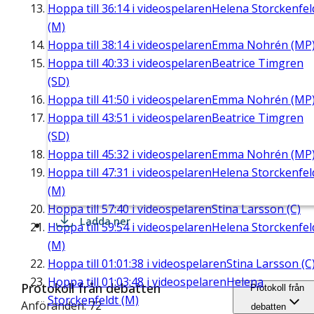
Hoppa till
36:14
i videospelaren
Helena Storckenfel
(M)
Hoppa till
38:14
i videospelaren
Emma Nohrén (MP
Hoppa till
40:33
i videospelaren
Beatrice Timgren
(SD)
Hoppa till
41:50
i videospelaren
Emma Nohrén (MP
Hoppa till
43:51
i videospelaren
Beatrice Timgren
(SD)
Hoppa till
45:32
i videospelaren
Emma Nohrén (MP
Hoppa till
47:31
i videospelaren
Helena Storckenfel
(M)
Hoppa till
57:40
i videospelaren
Stina Larsson (C)
Ladda ner
Hoppa till
59:54
i videospelaren
Helena Storckenfel
(M)
Hoppa till
01:01:38
i videospelaren
Stina Larsson (C
Hoppa till
01:03:48
i videospelaren
Helena
Protokoll från debatten
Protokoll från
Storckenfeldt (M)
Anföranden: 72
debatten