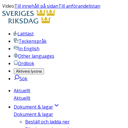
Video
Till innehåll på sidan
Till anförandelistan
Lättläst
Teckenspråk
In English
Other languages
Ordbok
Aktivera lyssna
Sök
Aktuellt
Aktuellt
Dokument & lagar
Dokument & lagar
Beställ och ladda ner