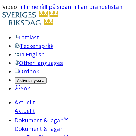
Video
Till innehåll på sidan
Till anförandelistan
Lättläst
Teckenspråk
In English
Other languages
Ordbok
Aktivera lyssna
Sök
Aktuellt
Aktuellt
Dokument & lagar
Dokument & lagar