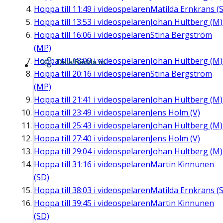
Hoppa till
11:49
i videospelaren
Matilda Ernkrans (S
Hoppa till
13:53
i videospelaren
Johan Hultberg (M)
Hoppa till
16:06
i videospelaren
Stina Bergström
(MP)
Hoppa till
18:09
i videospelaren
Johan Hultberg (M)
Dela/Bädda in
Hoppa till
20:16
i videospelaren
Stina Bergström
(MP)
Hoppa till
21:41
i videospelaren
Johan Hultberg (M)
Hoppa till
23:49
i videospelaren
Jens Holm (V)
Hoppa till
25:43
i videospelaren
Johan Hultberg (M)
Hoppa till
27:40
i videospelaren
Jens Holm (V)
Hoppa till
29:04
i videospelaren
Johan Hultberg (M)
Hoppa till
31:16
i videospelaren
Martin Kinnunen
(SD)
Hoppa till
38:03
i videospelaren
Matilda Ernkrans (S
Hoppa till
39:45
i videospelaren
Martin Kinnunen
(SD)