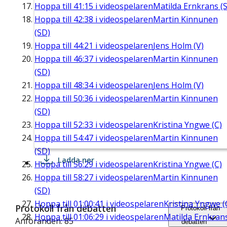
Hoppa till
41:15
i videospelaren
Matilda Ernkrans (S
Hoppa till
42:38
i videospelaren
Martin Kinnunen
(SD)
Hoppa till
44:21
i videospelaren
Jens Holm (V)
Hoppa till
46:37
i videospelaren
Martin Kinnunen
(SD)
Hoppa till
48:34
i videospelaren
Jens Holm (V)
Hoppa till
50:36
i videospelaren
Martin Kinnunen
(SD)
Hoppa till
52:33
i videospelaren
Kristina Yngwe (C)
Hoppa till
54:47
i videospelaren
Martin Kinnunen
(SD)
Ladda ner
Hoppa till
56:29
i videospelaren
Kristina Yngwe (C)
Hoppa till
58:27
i videospelaren
Martin Kinnunen
(SD)
Hoppa till
01:00:41
i videospelaren
Kristina Yngwe (
Protokoll från debatten
Protokoll från
Hoppa till
01:06:29
i videospelaren
Matilda Ernkran
Anföranden: 85
debatten