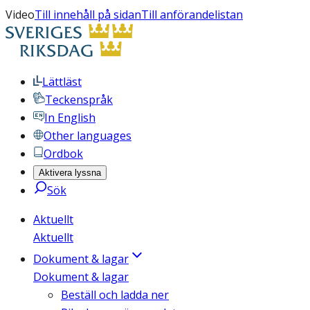
Video
Till innehåll på sidan
Till anförandelistan
Lättläst
Teckenspråk
In English
Other languages
Ordbok
Aktivera lyssna
Sök
Aktuellt
Aktuellt
Dokument & lagar
Dokument & lagar
Beställ och ladda ner