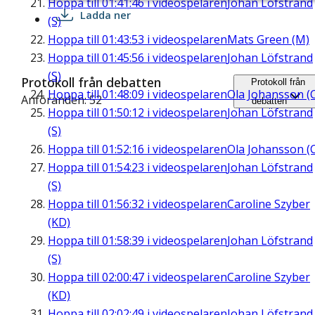
Hoppa till
01:41:46
i videospelaren
Johan Löfstrand
Ladda ner
(S)
Hoppa till
01:43:53
i videospelaren
Mats Green (M)
Hoppa till
01:45:56
i videospelaren
Johan Löfstrand
(S)
Protokoll från debatten
Protokoll från
Hoppa till
01:48:09
i videospelaren
Ola Johansson (
Anföranden: 52
debatten
Hoppa till
01:50:12
i videospelaren
Johan Löfstrand
(S)
Hoppa till
01:52:16
i videospelaren
Ola Johansson (
Hoppa till
01:54:23
i videospelaren
Johan Löfstrand
(S)
Hoppa till
01:56:32
i videospelaren
Caroline Szyber
(KD)
Hoppa till
01:58:39
i videospelaren
Johan Löfstrand
(S)
Hoppa till
02:00:47
i videospelaren
Caroline Szyber
(KD)
Hoppa till
02:02:49
i videospelaren
Johan Löfstrand