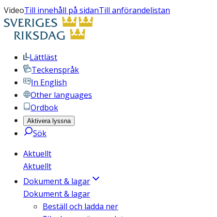
Video
Till innehåll på sidan
Till anförandelistan
Lättläst
Teckenspråk
In English
Other languages
Ordbok
Aktivera lyssna
Sök
Aktuellt
Aktuellt
Dokument & lagar
Dokument & lagar
Beställ och ladda ner