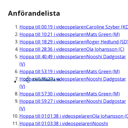
Anförandelista
Hoppa till
00:19
i videospelaren
Caroline Szyber (K
Hoppa till
10:21
i videospelaren
Mats Green (M)
Hoppa till
18:29
i videospelaren
Roger Hedlund (SD
Hoppa till
28:36
i videospelaren
Ola Johansson (C)
Hoppa till
40:49
i videospelaren
Nooshi Dadgostar
(V)
Hoppa till
53:19
i videospelaren
Mats Green (M)
Hoppa till
55:27
i videospelaren
Nooshi Dadgostar
Dela/Bädda in
(V)
Hoppa till
57:30
i videospelaren
Mats Green (M)
Hoppa till
59:27
i videospelaren
Nooshi Dadgostar
(V)
Hoppa till
01:01:38
i videospelaren
Ola Johansson (
Hoppa till
01:03:38
i videospelaren
Nooshi