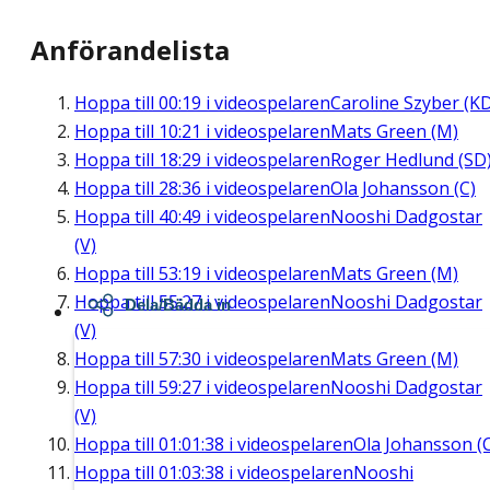
Anförandelista
Hoppa till
00:19
i videospelaren
Caroline Szyber (K
Hoppa till
10:21
i videospelaren
Mats Green (M)
Hoppa till
18:29
i videospelaren
Roger Hedlund (SD
Hoppa till
28:36
i videospelaren
Ola Johansson (C)
Hoppa till
40:49
i videospelaren
Nooshi Dadgostar
(V)
Hoppa till
53:19
i videospelaren
Mats Green (M)
Hoppa till
55:27
i videospelaren
Nooshi Dadgostar
Dela/Bädda in
(V)
Hoppa till
57:30
i videospelaren
Mats Green (M)
Hoppa till
59:27
i videospelaren
Nooshi Dadgostar
(V)
Hoppa till
01:01:38
i videospelaren
Ola Johansson (
Hoppa till
01:03:38
i videospelaren
Nooshi