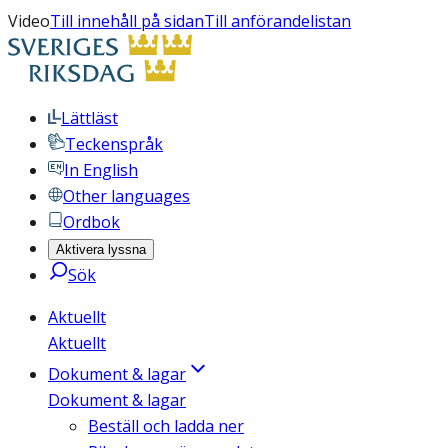
Video
Till innehåll på sidan
Till anförandelistan
Lättläst
Teckenspråk
In English
Other languages
Ordbok
Aktivera lyssna
Sök
Aktuellt
Aktuellt
Dokument & lagar
Dokument & lagar
Beställ och ladda ner