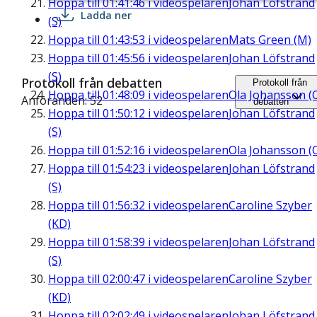
Hoppa till
01:41:46
i videospelaren
Johan Löfstrand
Ladda ner
(S)
Hoppa till
01:43:53
i videospelaren
Mats Green (M)
Hoppa till
01:45:56
i videospelaren
Johan Löfstrand
(S)
Protokoll från debatten
Protokoll från
Hoppa till
01:48:09
i videospelaren
Ola Johansson (
Anföranden: 52
debatten
Hoppa till
01:50:12
i videospelaren
Johan Löfstrand
(S)
Hoppa till
01:52:16
i videospelaren
Ola Johansson (
Hoppa till
01:54:23
i videospelaren
Johan Löfstrand
(S)
Hoppa till
01:56:32
i videospelaren
Caroline Szyber
(KD)
Hoppa till
01:58:39
i videospelaren
Johan Löfstrand
(S)
Hoppa till
02:00:47
i videospelaren
Caroline Szyber
(KD)
Hoppa till
02:02:49
i videospelaren
Johan Löfstrand