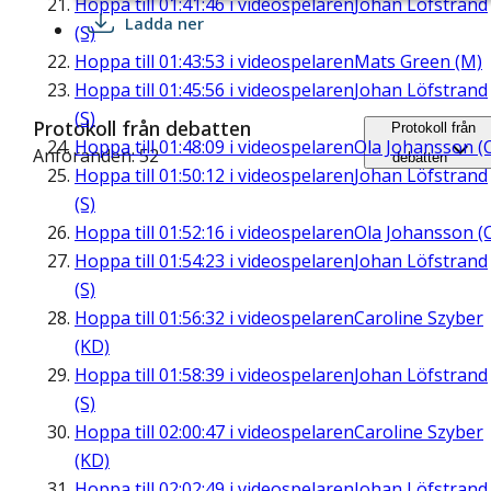
Hoppa till
01:41:46
i videospelaren
Johan Löfstrand
Ladda ner
(S)
Hoppa till
01:43:53
i videospelaren
Mats Green (M)
Hoppa till
01:45:56
i videospelaren
Johan Löfstrand
(S)
Protokoll från debatten
Protokoll från
Hoppa till
01:48:09
i videospelaren
Ola Johansson (
Anföranden: 52
debatten
Hoppa till
01:50:12
i videospelaren
Johan Löfstrand
(S)
Hoppa till
01:52:16
i videospelaren
Ola Johansson (
Hoppa till
01:54:23
i videospelaren
Johan Löfstrand
(S)
Hoppa till
01:56:32
i videospelaren
Caroline Szyber
(KD)
Hoppa till
01:58:39
i videospelaren
Johan Löfstrand
(S)
Hoppa till
02:00:47
i videospelaren
Caroline Szyber
(KD)
Hoppa till
02:02:49
i videospelaren
Johan Löfstrand