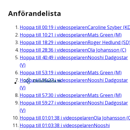
Anförandelista
Hoppa till
00:19
i videospelaren
Caroline Szyber (K
Hoppa till
10:21
i videospelaren
Mats Green (M)
Hoppa till
18:29
i videospelaren
Roger Hedlund (SD
Hoppa till
28:36
i videospelaren
Ola Johansson (C)
Hoppa till
40:49
i videospelaren
Nooshi Dadgostar
(V)
Hoppa till
53:19
i videospelaren
Mats Green (M)
Hoppa till
55:27
i videospelaren
Nooshi Dadgostar
Dela/Bädda in
(V)
Hoppa till
57:30
i videospelaren
Mats Green (M)
Hoppa till
59:27
i videospelaren
Nooshi Dadgostar
(V)
Hoppa till
01:01:38
i videospelaren
Ola Johansson (
Hoppa till
01:03:38
i videospelaren
Nooshi