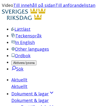
Video
Till innehåll på sidan
Till anförandelistan
Lättläst
Teckenspråk
In English
Other languages
Ordbok
Aktivera lyssna
Sök
Aktuellt
Aktuellt
Dokument & lagar
Dokument & lagar