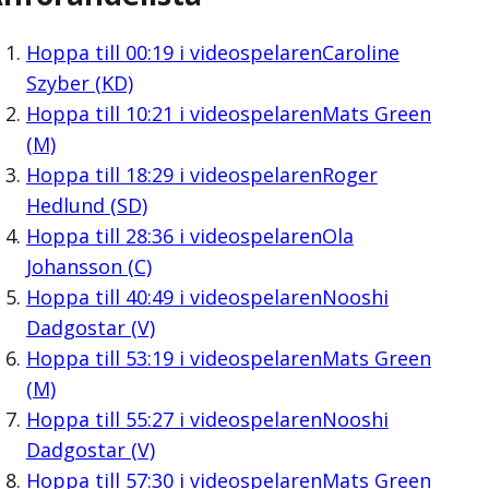
Hoppa till
00:19
i videospelaren
Caroline
Szyber (KD)
Hoppa till
10:21
i videospelaren
Mats Green
(M)
Hoppa till
18:29
i videospelaren
Roger
Hedlund (SD)
Hoppa till
28:36
i videospelaren
Ola
Johansson (C)
Hoppa till
40:49
i videospelaren
Nooshi
Dadgostar (V)
Hoppa till
53:19
i videospelaren
Mats Green
(M)
Hoppa till
55:27
i videospelaren
Nooshi
Dadgostar (V)
Hoppa till
57:30
i videospelaren
Mats Green