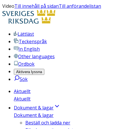
Video
Till innehåll på sidan
Till anförandelistan
Lättläst
Teckenspråk
In English
Other languages
Ordbok
Aktivera lyssna
Sök
Aktuellt
Aktuellt
Dokument & lagar
Dokument & lagar
Beställ och ladda ner