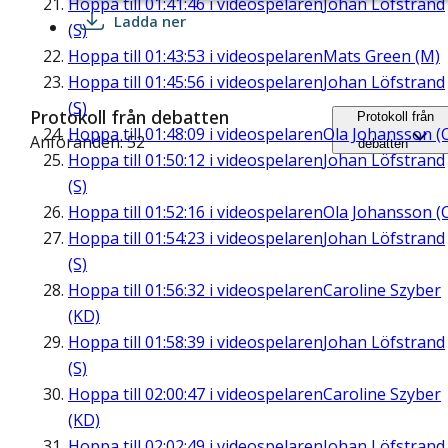
Hoppa till
01:41:46
i videospelaren
Johan Löfstrand
Ladda ner
(S)
Hoppa till
01:43:53
i videospelaren
Mats Green (M)
Hoppa till
01:45:56
i videospelaren
Johan Löfstrand
(S)
Protokoll från debatten
Protokoll från
Hoppa till
01:48:09
i videospelaren
Ola Johansson (
Anföranden: 52
debatten
Hoppa till
01:50:12
i videospelaren
Johan Löfstrand
(S)
Hoppa till
01:52:16
i videospelaren
Ola Johansson (
Hoppa till
01:54:23
i videospelaren
Johan Löfstrand
(S)
Hoppa till
01:56:32
i videospelaren
Caroline Szyber
(KD)
Hoppa till
01:58:39
i videospelaren
Johan Löfstrand
(S)
Hoppa till
02:00:47
i videospelaren
Caroline Szyber
(KD)
Hoppa till
02:02:49
i videospelaren
Johan Löfstrand