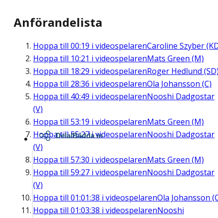
Anförandelista
Hoppa till
00:19
i videospelaren
Caroline Szyber (K
Hoppa till
10:21
i videospelaren
Mats Green (M)
Hoppa till
18:29
i videospelaren
Roger Hedlund (SD
Hoppa till
28:36
i videospelaren
Ola Johansson (C)
Hoppa till
40:49
i videospelaren
Nooshi Dadgostar
(V)
Hoppa till
53:19
i videospelaren
Mats Green (M)
Hoppa till
55:27
i videospelaren
Nooshi Dadgostar
Dela/Bädda in
(V)
Hoppa till
57:30
i videospelaren
Mats Green (M)
Hoppa till
59:27
i videospelaren
Nooshi Dadgostar
(V)
Hoppa till
01:01:38
i videospelaren
Ola Johansson (
Hoppa till
01:03:38
i videospelaren
Nooshi