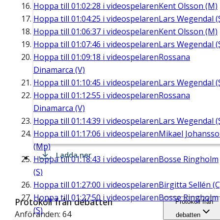
Hoppa till
01:02:28
i videospelaren
Kent Olsson (M)
Hoppa till
01:04:25
i videospelaren
Lars Wegendal (
Hoppa till
01:06:37
i videospelaren
Kent Olsson (M)
Hoppa till
01:07:46
i videospelaren
Lars Wegendal (
Hoppa till
01:09:18
i videospelaren
Rossana
Dinamarca (V)
Hoppa till
01:10:45
i videospelaren
Lars Wegendal (
Hoppa till
01:12:55
i videospelaren
Rossana
Dinamarca (V)
Hoppa till
01:14:39
i videospelaren
Lars Wegendal (
Hoppa till
01:17:06
i videospelaren
Mikael Johanss
(Mp)
Ladda ner
Hoppa till
01:18:43
i videospelaren
Bosse Ringholm
(S)
Hoppa till
01:27:00
i videospelaren
Birgitta Sellén (C
Hoppa till
01:27:50
i videospelaren
Bosse Ringholm
Protokoll från debatten
Protokoll från
(S)
Anföranden: 64
debatten