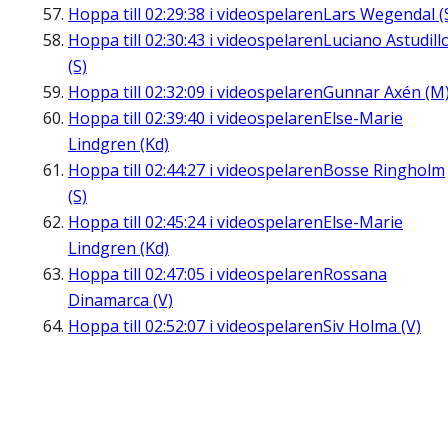
Hoppa till
02:29:38
i videospelaren
Lars Wegendal (
Hoppa till
02:30:43
i videospelaren
Luciano Astudill
(S)
Hoppa till
02:32:09
i videospelaren
Gunnar Axén (M
Hoppa till
02:39:40
i videospelaren
Else-Marie
Lindgren (Kd)
Hoppa till
02:44:27
i videospelaren
Bosse Ringholm
(S)
Hoppa till
02:45:24
i videospelaren
Else-Marie
Lindgren (Kd)
Hoppa till
02:47:05
i videospelaren
Rossana
Dinamarca (V)
Hoppa till
02:52:07
i videospelaren
Siv Holma (V)