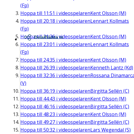
(Fp)
Hoppa till
11:51
i videospelaren
Kent Olsson (M)
Hoppa till
20:18
i videospelaren
Lennart Kollmats
(Fp)
Hoppa till
21:36
i videospelaren
Kent Olsson (M)
Dela/Bädda in
Hoppa till
23:01
i videospelaren
Lennart Kollmats
(Fp)
Hoppa till
24:35
i videospelaren
Kent Olsson (M)
Hoppa till
26:39
i videospelaren
Kenneth Lantz (Kd)
Hoppa till
32:36
i videospelaren
Rossana Dinamarc
(V)
Hoppa till
36:19
i videospelaren
Birgitta Sellén (C)
Hoppa till
44:43
i videospelaren
Kent Olsson (M)
Hoppa till
46:16
i videospelaren
Birgitta Sellén (C)
Hoppa till
48:23
i videospelaren
Kent Olsson (M)
Hoppa till
49:27
i videospelaren
Birgitta Sellén (C)
Hoppa till
50:32
i videospelaren
Lars Wegendal (S)