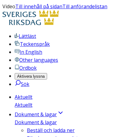
Video
Till innehåll på sidan
Till anförandelistan
Lättläst
Teckenspråk
In English
Other languages
Ordbok
Aktivera lyssna
Sök
Aktuellt
Aktuellt
Dokument & lagar
Dokument & lagar
Beställ och ladda ner