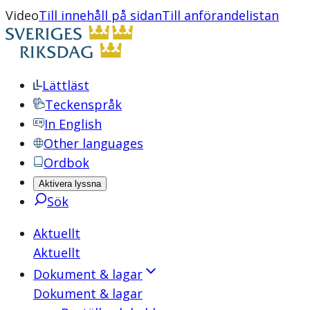
Video
Till innehåll på sidan
Till anförandelistan
Lättläst
Teckenspråk
In English
Other languages
Ordbok
Aktivera lyssna
Sök
Aktuellt
Aktuellt
Dokument & lagar
Dokument & lagar