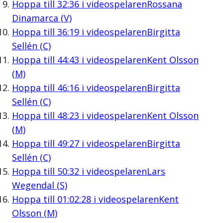
Hoppa till
32:36
i videospelaren
Rossana
Dinamarca (V)
Hoppa till
36:19
i videospelaren
Birgitta
Sellén (C)
Hoppa till
44:43
i videospelaren
Kent Olsson
(M)
Hoppa till
46:16
i videospelaren
Birgitta
Sellén (C)
Hoppa till
48:23
i videospelaren
Kent Olsson
(M)
Hoppa till
49:27
i videospelaren
Birgitta
Sellén (C)
Hoppa till
50:32
i videospelaren
Lars
Wegendal (S)
Hoppa till
01:02:28
i videospelaren
Kent
Olsson (M)