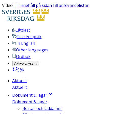
Video
Till innehåll på sidan
Till anförandelistan
Lättläst
Teckenspråk
In English
Other languages
Ordbok
Aktivera lyssna
Sök
Aktuellt
Aktuellt
Dokument & lagar
Dokument & lagar
Beställ och ladda ner