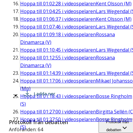
Hoppa till
01:02:28
i videospelaren
Kent Olsson (M)
Hoppa till
01:04:25
i videospelaren
Lars Wegendal (
Hoppa till
01:06:37
i videospelaren
Kent Olsson (M)
Hoppa till
01:07:46
i videospelaren
Lars Wegendal (
Hoppa till
01:09:18
i videospelaren
Rossana
Dinamarca (V)
Hoppa till
01:10:45
i videospelaren
Lars Wegendal (
Hoppa till
01:12:55
i videospelaren
Rossana
Dinamarca (V)
Hoppa till
01:14:39
i videospelaren
Lars Wegendal (
Hoppa till
01:17:06
i videospelaren
Mikael Johanss
(Mp)
Ladda ner
Hoppa till
01:18:43
i videospelaren
Bosse Ringholm
(S)
Hoppa till
01:27:00
i videospelaren
Birgitta Sellén (C
Hoppa till
01:27:50
i videospelaren
Bosse Ringholm
Protokoll från debatten
Protokoll från
(S)
Anföranden: 64
debatten