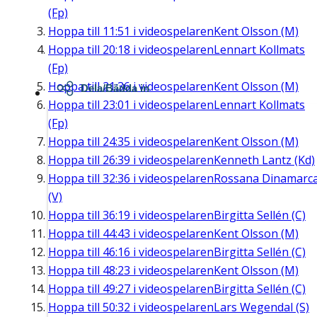
(Fp)
Hoppa till
11:51
i videospelaren
Kent Olsson (M)
Hoppa till
20:18
i videospelaren
Lennart Kollmats
(Fp)
Hoppa till
21:36
i videospelaren
Kent Olsson (M)
Dela/Bädda in
Hoppa till
23:01
i videospelaren
Lennart Kollmats
(Fp)
Hoppa till
24:35
i videospelaren
Kent Olsson (M)
Hoppa till
26:39
i videospelaren
Kenneth Lantz (Kd)
Hoppa till
32:36
i videospelaren
Rossana Dinamarc
(V)
Hoppa till
36:19
i videospelaren
Birgitta Sellén (C)
Hoppa till
44:43
i videospelaren
Kent Olsson (M)
Hoppa till
46:16
i videospelaren
Birgitta Sellén (C)
Hoppa till
48:23
i videospelaren
Kent Olsson (M)
Hoppa till
49:27
i videospelaren
Birgitta Sellén (C)
Hoppa till
50:32
i videospelaren
Lars Wegendal (S)