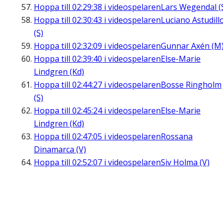
Hoppa till
02:29:38
i videospelaren
Lars Wegendal (
Hoppa till
02:30:43
i videospelaren
Luciano Astudill
(S)
Hoppa till
02:32:09
i videospelaren
Gunnar Axén (M
Hoppa till
02:39:40
i videospelaren
Else-Marie
Lindgren (Kd)
Hoppa till
02:44:27
i videospelaren
Bosse Ringholm
(S)
Hoppa till
02:45:24
i videospelaren
Else-Marie
Lindgren (Kd)
Hoppa till
02:47:05
i videospelaren
Rossana
Dinamarca (V)
Hoppa till
02:52:07
i videospelaren
Siv Holma (V)