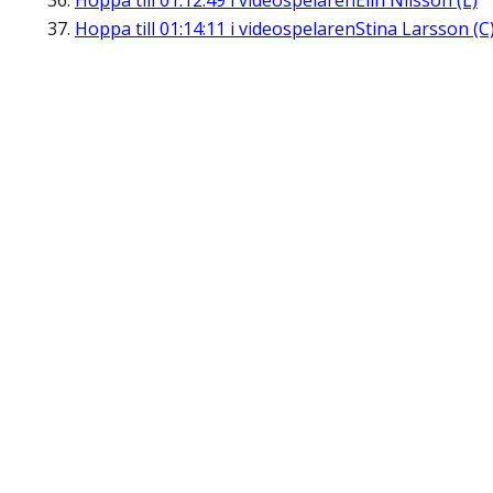
Hoppa till
01:12:49
i videospelaren
Elin Nilsson (L)
Hoppa till
01:14:11
i videospelaren
Stina Larsson (C