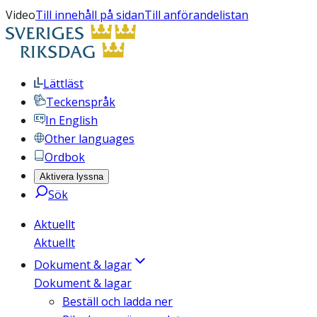
Video
Till innehåll på sidan
Till anförandelistan
Lättläst
Teckenspråk
In English
Other languages
Ordbok
Aktivera lyssna
Sök
Aktuellt
Aktuellt
Dokument & lagar
Dokument & lagar
Beställ och ladda ner