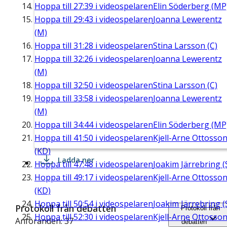
Hoppa till
27:39
i videospelaren
Elin Söderberg (MP
Hoppa till
29:43
i videospelaren
Joanna Lewerentz
(M)
Hoppa till
31:28
i videospelaren
Stina Larsson (C)
Hoppa till
32:26
i videospelaren
Joanna Lewerentz
(M)
Hoppa till
32:50
i videospelaren
Stina Larsson (C)
Hoppa till
33:58
i videospelaren
Joanna Lewerentz
(M)
Hoppa till
34:44
i videospelaren
Elin Söderberg (MP
Hoppa till
41:50
i videospelaren
Kjell-Arne Ottosso
(KD)
Ladda ner
Hoppa till
47:48
i videospelaren
Joakim Järrebring (
Hoppa till
49:17
i videospelaren
Kjell-Arne Ottosso
(KD)
Hoppa till
50:54
i videospelaren
Joakim Järrebring (
Protokoll från debatten
Protokoll från
Hoppa till
52:30
i videospelaren
Kjell-Arne Ottosso
Anföranden: 37
debatten