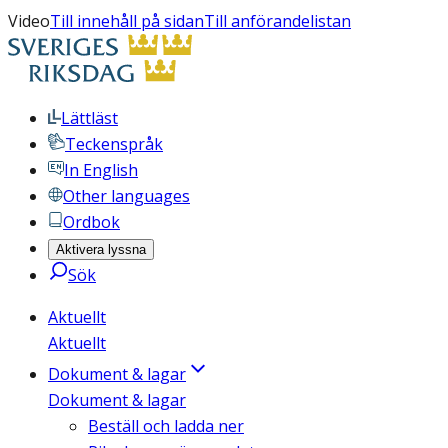
Video
Till innehåll på sidan
Till anförandelistan
Lättläst
Teckenspråk
In English
Other languages
Ordbok
Aktivera lyssna
Sök
Aktuellt
Aktuellt
Dokument & lagar
Dokument & lagar
Beställ och ladda ner