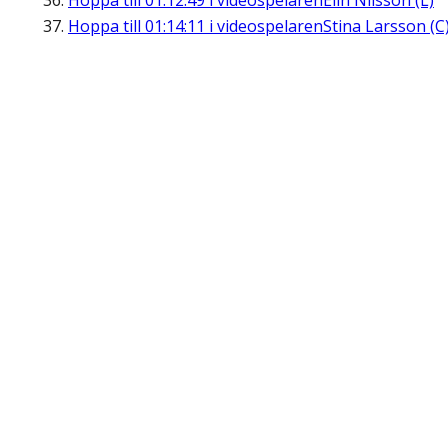
Hoppa till
01:12:49
i videospelaren
Elin Nilsson (L)
Hoppa till
01:14:11
i videospelaren
Stina Larsson (C