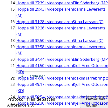
Hoppa till
27:39
i videospelaren
Elin Söderberg (MP
Hoppa till
29:43
i videospelaren
Joanna Lewerentz
(M)
Hoppa till
31:28
i videospelaren
Stina Larsson (C)
Hoppa till
32:26
i videospelaren
Joanna Lewerentz
(M)
Hoppa till
32:50
i videospelaren
Stina Larsson (C)
Hoppa till
33:58
i videospelaren
Joanna Lewerentz
(M)
Hoppa till
34:44
i videospelaren
Elin Söderberg (MP
Hoppa till
41:50
i videospelaren
Kjell-Arne Ottosso
(KD)
Ladda ner
Hoppa till
47:48
i videospelaren
Joakim Järrebring (
Hoppa till
49:17
i videospelaren
Kjell-Arne Ottosso
(KD)
Hoppa till
50:54
i videospelaren
Joakim Järrebring (
Protokoll från debatten
Protokoll från
Hoppa till
52:30
i videospelaren
Kjell-Arne Ottosso
Anföranden: 37
debatten