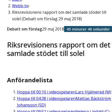
Webb-tv
Riksrevisionens rapport om det samlade stödet till
solel (Debatt om förslag 29 maj 2018)
Debatt om förslag
29 maj 2018
45 minuter 46 sekunder
Riksrevisionens rapport om det
samlade stödet till solel
Anförandelista
Hoppa till
00:10
i videospelaren
Lars Hjälmered (M)
Hoppa till
04:38
i videospelaren
Mattias Bäckström
Johansson (SD)
Hoppa till
09:52
i videospelaren
Helena Lindahl (C)