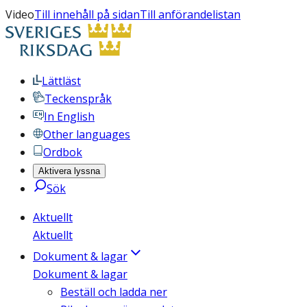
Video
Till innehåll på sidan
Till anförandelistan
Lättläst
Teckenspråk
In English
Other languages
Ordbok
Aktivera lyssna
Sök
Aktuellt
Aktuellt
Dokument & lagar
Dokument & lagar
Beställ och ladda ner