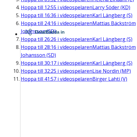
Hoppa till
12:55
i videospelaren
Larry Söder (KD)
Hoppa till
16:36
i videospelaren
Karl Längberg (S)
Hoppa till
24:16
i videospelaren
Mattias Bäckström
Johansson (SD)
Dela/Bädda in
Hoppa till
26:26
i videospelaren
Karl Längberg (S)
Hoppa till
28:16
i videospelaren
Mattias Bäckström
Johansson (SD)
Hoppa till
30:17
i videospelaren
Karl Längberg (S)
Hoppa till
32:25
i videospelaren
Lise Nordin (MP)
Hoppa till
41:57
i videospelaren
Birger Lahti (V)