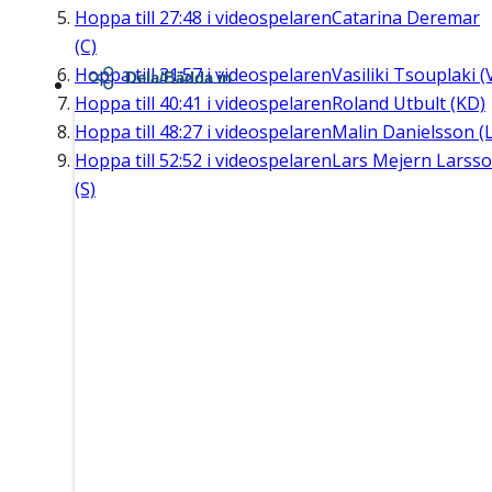
Hoppa till
27:48
i videospelaren
Catarina Deremar
(C)
Hoppa till
31:57
i videospelaren
Vasiliki Tsouplaki (
Dela/Bädda in
Hoppa till
40:41
i videospelaren
Roland Utbult (KD)
Hoppa till
48:27
i videospelaren
Malin Danielsson (L
Hoppa till
52:52
i videospelaren
Lars Mejern Larss
(S)