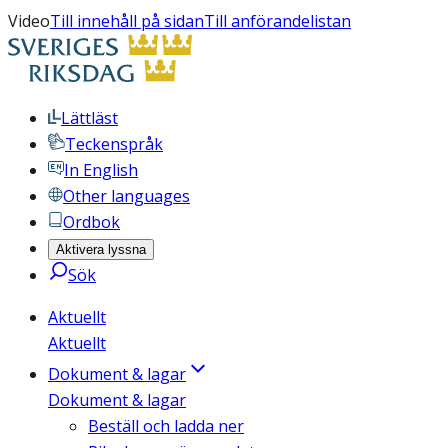
Video
Till innehåll på sidan
Till anförandelistan
Lättläst
Teckenspråk
In English
Other languages
Ordbok
Aktivera lyssna
Sök
Aktuellt
Aktuellt
Dokument & lagar
Dokument & lagar
Beställ och ladda ner