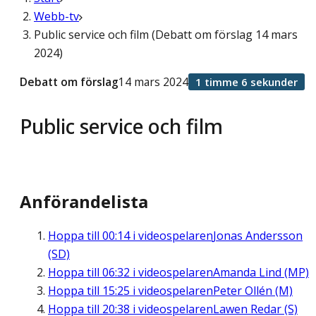
Webb-tv
Public service och film (Debatt om förslag 14 mars
2024)
Debatt om förslag
14 mars 2024
1 timme 6 sekunder
Public service och film
Anförandelista
Hoppa till
00:14
i videospelaren
Jonas Andersson
(SD)
Hoppa till
06:32
i videospelaren
Amanda Lind (MP)
Hoppa till
15:25
i videospelaren
Peter Ollén (M)
Hoppa till
20:38
i videospelaren
Lawen Redar (S)