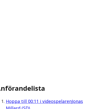
nförandelista
Hoppa till
00:11
i videospelaren
Jonas
Millard (SD)