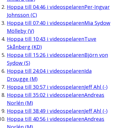
Hoppa till
04:46
i videospelaren
Per-Ingvar
Johnsson (C)
Hoppa till
07:40
i videospelaren
Mia Sydow
Mölleby (V)
Hoppa till
10:43
i videospelaren
Tuve
Skånberg (KD)
Hoppa till
15:26
i videospelaren
Björn von
Sydow (S)
Hoppa till
24:04
i videospelaren
Ida
Drougge (M)
Hoppa till
30:57
i videospelaren
Jeff Ahl (-)
Hoppa till
35:02
i videospelaren
Andreas
Norlén (M)
Hoppa till
38:49
i videospelaren
Jeff Ahl (-)
Hoppa till
40:56
i videospelaren
Andreas
Norlén (M)