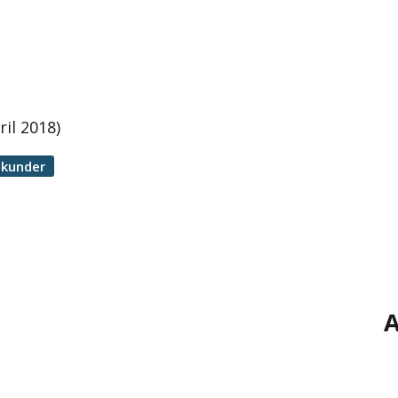
il 2018)
ekunder
A