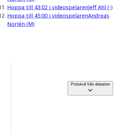
Hoppa till
43:02
i videospelaren
Jeff Ahl (-)
Hoppa till
45:00
i videospelaren
Andreas
Norlén (M)
Protokoll från debatten