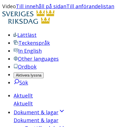
Video
Till innehåll på sidan
Till anförandelistan
Lättläst
Teckenspråk
In English
Other languages
Ordbok
Aktivera lyssna
Sök
Aktuellt
Aktuellt
Dokument & lagar
Dokument & lagar