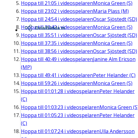
Hoppa till
21:05
i videospelaren
Monica Green (S)
Hoppa till
23:02
i videospelaren
Maria Plass (M)
Hoppa till
24:54
i videospelaren
Oscar Sjöstedt (SD)
Hoppa till
33:42
i videospelaren
Monica Green (S)
Dela/Bädda in
Hoppa till
35:51
i videospelaren
Oscar Sjöstedt (SD)
Hoppa till
37:35
i videospelaren
Monica Green (S)
Hoppa till
38:56
i videospelaren
Oscar Sjöstedt (SD)
Hoppa till
40:49
i videospelaren
Janine Alm Ericson
(MP)
Hoppa till
49:41
i videospelaren
Peter Helander (C)
Hoppa till
59:26
i videospelaren
Monica Green (S)
Hoppa till
01:01:28
i videospelaren
Peter Helander
(C)
Hoppa till
01:03:23
i videospelaren
Monica Green (S
Hoppa till
01:05:23
i videospelaren
Peter Helander
(C)
Hoppa till
01:07:24
i videospelaren
Ulla Andersson