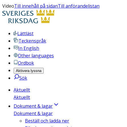
Video
Till innehåll på sidan
Till anförandelistan
Lättläst
Teckenspråk
In English
Other languages
Ordbok
Aktivera lyssna
Sök
Aktuellt
Aktuellt
Dokument & lagar
Dokument & lagar
Beställ och ladda ner