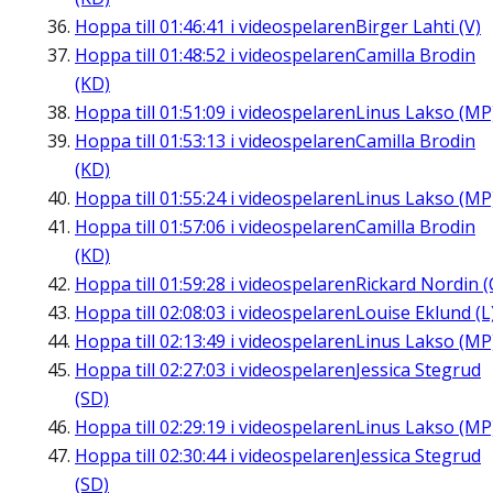
Hoppa till
01:46:41
i videospelaren
Birger Lahti (V)
Hoppa till
01:48:52
i videospelaren
Camilla Brodin
(KD)
Hoppa till
01:51:09
i videospelaren
Linus Lakso (MP
Hoppa till
01:53:13
i videospelaren
Camilla Brodin
(KD)
Hoppa till
01:55:24
i videospelaren
Linus Lakso (MP
Hoppa till
01:57:06
i videospelaren
Camilla Brodin
(KD)
Hoppa till
01:59:28
i videospelaren
Rickard Nordin (
Hoppa till
02:08:03
i videospelaren
Louise Eklund (L
Hoppa till
02:13:49
i videospelaren
Linus Lakso (MP
Hoppa till
02:27:03
i videospelaren
Jessica Stegrud
(SD)
Hoppa till
02:29:19
i videospelaren
Linus Lakso (MP
Hoppa till
02:30:44
i videospelaren
Jessica Stegrud
(SD)