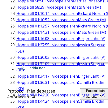
Hoppa till
56:50
i videospelaren
Mattias Jonsson (S)
Hoppa till
58:29
i videospelaren
Mats Green (M)
Hoppa till
01:10:14
i videospelaren
Rickard Nordin (
Hoppa till
01:10:52
i videospelaren
Mats Green (M)
Hoppa till
01:12:57
i videospelaren
Rickard Nordin (
Hoppa till
01:14:31
i videospelaren
Mats Green (M)
Hoppa till
01:16:08
i videospelaren
Birger Lahti (V)
Hoppa till
01:27:55
i videospelaren
Jessica Stegrud
(SD)
Hoppa till
01:30:03
i videospelaren
Birger Lahti (V)
Hoppa till
01:32:09
i videospelaren
Jessica Stegrud
Ladda ner
(SD)
Hoppa till
01:34:17
i videospelaren
Birger Lahti (V)
Hoppa till
01:36:31
i videospelaren
Camilla Brodin
(KD)
Protokoll från debatten
Protokoll från
Hoppa till
01:42:20
i videospelaren
Birger Lahti (V)
Anföranden: 54
debatten
Hoppa till
01:44:24
i videospelaren
Camilla Brodin
(KD)