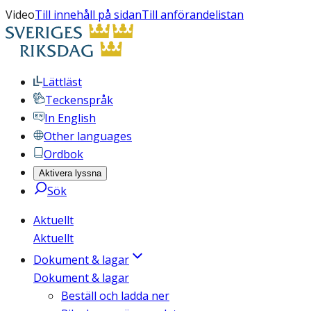
Video
Till innehåll på sidan
Till anförandelistan
Lättläst
Teckenspråk
In English
Other languages
Ordbok
Aktivera lyssna
Sök
Aktuellt
Aktuellt
Dokument & lagar
Dokument & lagar
Beställ och ladda ner