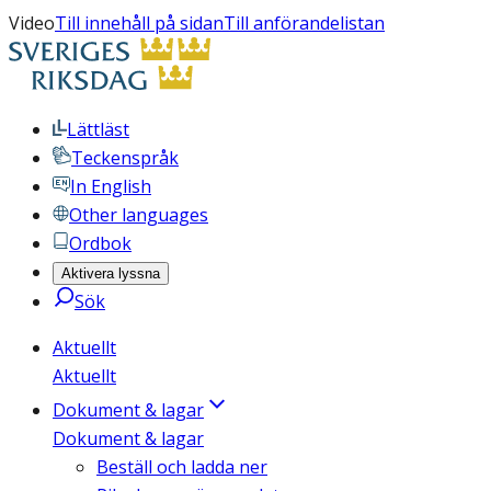
Video
Till innehåll på sidan
Till anförandelistan
Lättläst
Teckenspråk
In English
Other languages
Ordbok
Aktivera lyssna
Sök
Aktuellt
Aktuellt
Dokument & lagar
Dokument & lagar
Beställ och ladda ner