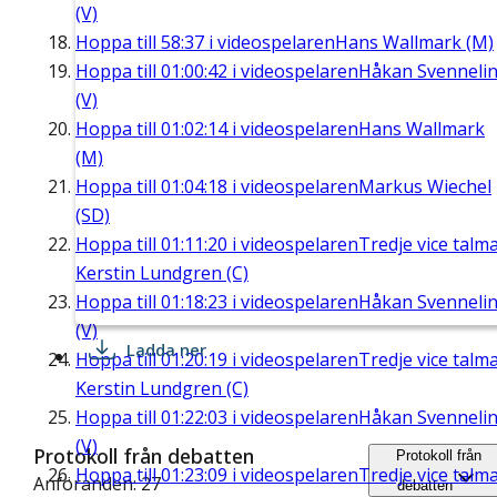
(V)
Hoppa till
58:37
i videospelaren
Hans Wallmark (M)
Hoppa till
01:00:42
i videospelaren
Håkan Svenneli
(V)
Hoppa till
01:02:14
i videospelaren
Hans Wallmark
(M)
Hoppa till
01:04:18
i videospelaren
Markus Wiechel
(SD)
Hoppa till
01:11:20
i videospelaren
Tredje vice talm
Kerstin Lundgren (C)
Hoppa till
01:18:23
i videospelaren
Håkan Svenneli
(V)
Ladda ner
Hoppa till
01:20:19
i videospelaren
Tredje vice talm
Kerstin Lundgren (C)
Hoppa till
01:22:03
i videospelaren
Håkan Svenneli
(V)
Protokoll från debatten
Protokoll från
Hoppa till
01:23:09
i videospelaren
Tredje vice talm
Anföranden: 27
debatten