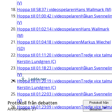
(V)
Hoppa till
58:37
i videospelaren
Hans Wallmark (M)
Hoppa till
01:00:42
i videospelaren
Håkan Svenneli
(V)
Hoppa till
01:02:14
i videospelaren
Hans Wallmark
(M)
Hoppa till
01:04:18
i videospelaren
Markus Wiechel
(SD)
Hoppa till
01:11:20
i videospelaren
Tredje vice talm
Kerstin Lundgren (C)
Hoppa till
01:18:23
i videospelaren
Håkan Svenneli
(V)
Ladda ner
Hoppa till
01:20:19
i videospelaren
Tredje vice talm
Kerstin Lundgren (C)
Hoppa till
01:22:03
i videospelaren
Håkan Svenneli
(V)
Protokoll från debatten
Protokoll från
Hoppa till
01:23:09
i videospelaren
Tredje vice talm
Anföranden: 27
debatten