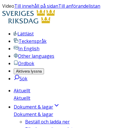
Video
Till innehåll på sidan
Till anförandelistan
Lättläst
Teckenspråk
In English
Other languages
Ordbok
Aktivera lyssna
Sök
Aktuellt
Aktuellt
Dokument & lagar
Dokument & lagar
Beställ och ladda ner