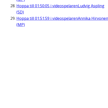
Hoppa till
01:50:05
i videospelaren
Ludvig Aspling
(SD)
Hoppa till
01:51:59
i videospelaren
Annika Hirvone
(MP)