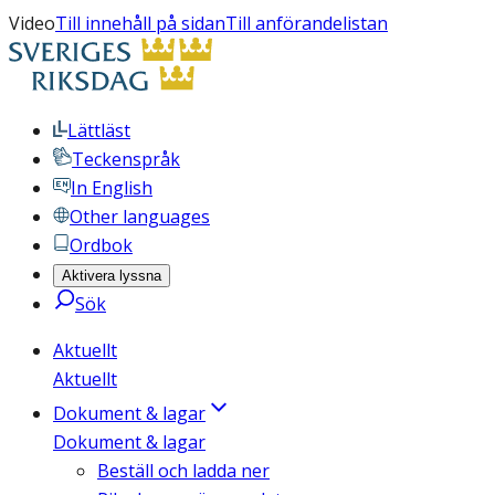
Video
Till innehåll på sidan
Till anförandelistan
Lättläst
Teckenspråk
In English
Other languages
Ordbok
Aktivera lyssna
Sök
Aktuellt
Aktuellt
Dokument & lagar
Dokument & lagar
Beställ och ladda ner