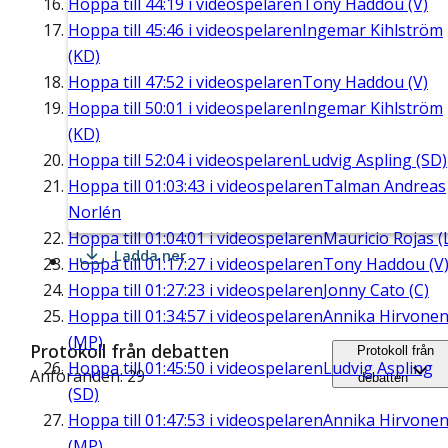
Hoppa till
44:19
i videospelaren
Tony Haddou (V)
Hoppa till
45:46
i videospelaren
Ingemar Kihlström
(KD)
Hoppa till
47:52
i videospelaren
Tony Haddou (V)
Hoppa till
50:01
i videospelaren
Ingemar Kihlström
(KD)
Hoppa till
52:04
i videospelaren
Ludvig Aspling (SD)
Hoppa till
01:03:43
i videospelaren
Talman Andreas
Norlén
Hoppa till
01:04:01
i videospelaren
Mauricio Rojas (
Ladda ner
Hoppa till
01:17:27
i videospelaren
Tony Haddou (V
Hoppa till
01:27:23
i videospelaren
Jonny Cato (C)
Hoppa till
01:34:57
i videospelaren
Annika Hirvone
(MP)
Protokoll från debatten
Protokoll från
Hoppa till
01:45:50
i videospelaren
Ludvig Aspling
Anföranden: 29
debatten
(SD)
Hoppa till
01:47:53
i videospelaren
Annika Hirvone
(MP)