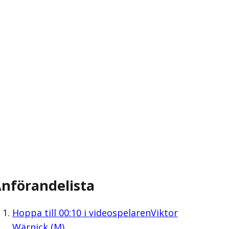
nförandelista
Hoppa till
00:10
i videospelaren
Viktor
Wärnick (M)