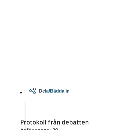
Dela/Bädda in
Protokoll från debatten
Anföranden: 29