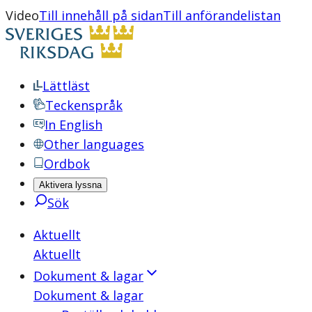
Video
Till innehåll på sidan
Till anförandelistan
Lättläst
Teckenspråk
In English
Other languages
Ordbok
Aktivera lyssna
Sök
Aktuellt
Aktuellt
Dokument & lagar
Dokument & lagar