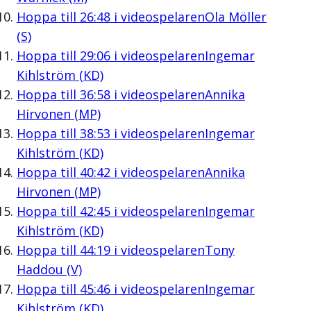
Hoppa till
26:48
i videospelaren
Ola Möller
(S)
Hoppa till
29:06
i videospelaren
Ingemar
Kihlström (KD)
Hoppa till
36:58
i videospelaren
Annika
Hirvonen (MP)
Hoppa till
38:53
i videospelaren
Ingemar
Kihlström (KD)
Hoppa till
40:42
i videospelaren
Annika
Hirvonen (MP)
Hoppa till
42:45
i videospelaren
Ingemar
Kihlström (KD)
Hoppa till
44:19
i videospelaren
Tony
Haddou (V)
Hoppa till
45:46
i videospelaren
Ingemar
Kihlström (KD)