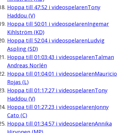
Hoppa till
47:52
i videospelaren
Tony
Haddou (V)
Hoppa till
50:01
i videospelaren
Ingemar
Kihlström (KD)
Hoppa till
52:04
i videospelaren
Ludvig
Aspling (SD)
Hoppa till
01:03:43
i videospelaren
Talman
Andreas Norlén
Hoppa till
01:04:01
i videospelaren
Mauricio
Rojas (L)
Hoppa till
01:17:27
i videospelaren
Tony
Haddou (V)
Hoppa till
01:27:23
i videospelaren
Jonny
Cato (C)
Hoppa till
01:34:57
i videospelaren
Annika
Hirvonen (MP)