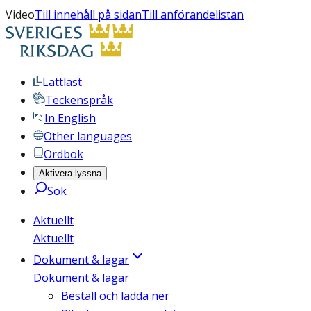
Video
Till innehåll på sidan
Till anförandelistan
Lättläst
Teckenspråk
In English
Other languages
Ordbok
Aktivera lyssna
Sök
Aktuellt
Aktuellt
Dokument & lagar
Dokument & lagar
Beställ och ladda ner