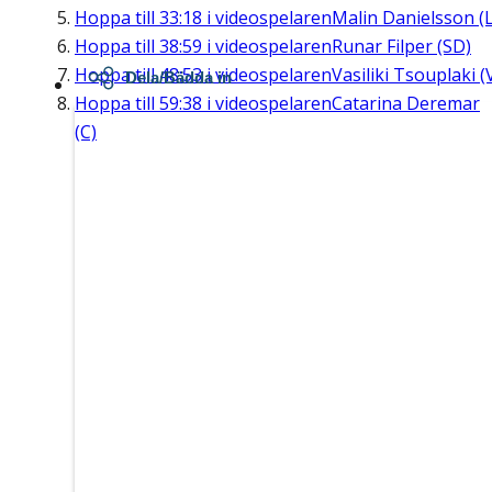
Hoppa till
33:18
i videospelaren
Malin Danielsson (L
Hoppa till
38:59
i videospelaren
Runar Filper (SD)
Hoppa till
48:53
i videospelaren
Vasiliki Tsouplaki (
Dela/Bädda in
Hoppa till
59:38
i videospelaren
Catarina Deremar
(C)