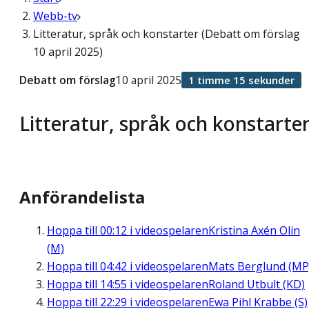
Webb-tv
Litteratur, språk och konstarter (Debatt om förslag
10 april 2025)
Debatt om förslag
10 april 2025
1 timme 15 sekunder
Litteratur, språk och konstarte
Anförandelista
Hoppa till
00:12
i videospelaren
Kristina Axén Olin
(M)
Hoppa till
04:42
i videospelaren
Mats Berglund (MP
Hoppa till
14:55
i videospelaren
Roland Utbult (KD)
Hoppa till
22:29
i videospelaren
Ewa Pihl Krabbe (S)