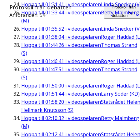
Hoppa till
01:31:41
i videospelaren
Linda Snecker (V
Protokoll från debatten
Protokoll från
Hoppa till
01:33:44
i videospelaren
Betty Malmberg
Anföranden: 54
debatten
(M)
Hoppa till
01:35:52
i videospelaren
Linda Snecker (V
Hoppa till
01:38:04
i videospelaren
Roger Haddad (L
Hoppa till
01:44:26
i videospelaren
Thomas Strand
(S)
Hoppa till
01:46:41
i videospelaren
Roger Haddad (L
Hoppa till
01:47:51
i videospelaren
Thomas Strand
(S)
Hoppa till
01:50:00
i videospelaren
Roger Haddad (L
Hoppa till
01:51:44
i videospelaren
Larry Söder (KD)
Hoppa till
01:58:20
i videospelaren
Statsrådet Hele
Hellmark Knutsson (S)
Hoppa till
02:10:32
i videospelaren
Betty Malmberg
(M)
Hoppa till
02:12:41
i videospelaren
Statsrådet Hele