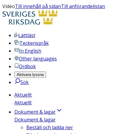
Video
Till innehåll på sidan
Till anförandelistan
Lättläst
Teckenspråk
In English
Other languages
Ordbok
Aktivera lyssna
Sök
Aktuellt
Aktuellt
Dokument & lagar
Dokument & lagar
Beställ och ladda ner