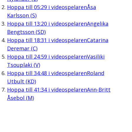
Hoppa till
05:29
i videospelaren
Åsa
Karlsson (S)
Hoppa till
13:20
i videospelaren
Angelika
Bengtsson (SD)
Hoppa till
18:31
i videospelaren
Catarina
Deremar (C)
Hoppa till
24:59
i videospelaren
Vasiliki
Tsouplaki (V)
Hoppa till
34:48
i videospelaren
Roland
Utbult (KD)
Hoppa till
41:34
i videospelaren
Ann-Britt
Åsebol (M)