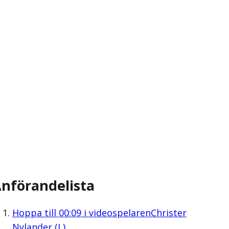
nförandelista
Hoppa till
00:09
i videospelaren
Christer
Nylander (L)