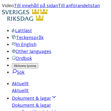
Video
Till innehåll på sidan
Till anförandelistan
Lättläst
Teckenspråk
In English
Other languages
Ordbok
Aktivera lyssna
Sök
Aktuellt
Aktuellt
Dokument & lagar
Dokument & lagar