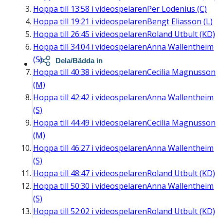
Hoppa till
13:58
i videospelaren
Per Lodenius (C)
Hoppa till
19:21
i videospelaren
Bengt Eliasson (L)
Hoppa till
26:45
i videospelaren
Roland Utbult (KD)
Hoppa till
34:04
i videospelaren
Anna Wallentheim
(S)
Dela/Bädda in
Hoppa till
40:38
i videospelaren
Cecilia Magnusson
(M)
Hoppa till
42:42
i videospelaren
Anna Wallentheim
(S)
Hoppa till
44:49
i videospelaren
Cecilia Magnusson
(M)
Hoppa till
46:27
i videospelaren
Anna Wallentheim
(S)
Hoppa till
48:47
i videospelaren
Roland Utbult (KD)
Hoppa till
50:30
i videospelaren
Anna Wallentheim
(S)
Hoppa till
52:02
i videospelaren
Roland Utbult (KD)