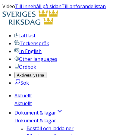
Video
Till innehåll på sidan
Till anförandelistan
Lättläst
Teckenspråk
In English
Other languages
Ordbok
Aktivera lyssna
Sök
Aktuellt
Aktuellt
Dokument & lagar
Dokument & lagar
Beställ och ladda ner