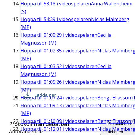
Hoppa till
53:18
i videospelaren
Anna Wallentheim
(S)
Hoppa till
54:39
i videospelaren
Niclas Malmberg
(MP)
Hoppa till
01:00:29
i videospelaren
Cecilia
Magnusson (M)
Hoppa till
01:02:35
i videospelaren
Niclas Malmber
(MP)
Hoppa till
01:03:52
i videospelaren
Cecilia
Magnusson (M)
Hoppa till
01:05:26
i videospelaren
Niclas Malmber
(MP)
Ladda ner
Hoppa till
01:07:24
i videospelaren
Bengt Eliasson (
Hoppa till
01:09:13
i videospelaren
Niclas Malmber
(MP)
Hoppa till
01:10:09
i videospelaren
Bengt Eliasson (
Protokoll från debatten
Protokoll från
Hoppa till
01:12:01
i videospelaren
Niclas Malmber
Anföranden: 42
debatten