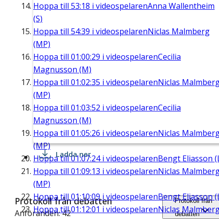
Hoppa till
53:18
i videospelaren
Anna Wallentheim
(S)
Hoppa till
54:39
i videospelaren
Niclas Malmberg
(MP)
Hoppa till
01:00:29
i videospelaren
Cecilia
Magnusson (M)
Hoppa till
01:02:35
i videospelaren
Niclas Malmber
(MP)
Hoppa till
01:03:52
i videospelaren
Cecilia
Magnusson (M)
Hoppa till
01:05:26
i videospelaren
Niclas Malmber
(MP)
Ladda ner
Hoppa till
01:07:24
i videospelaren
Bengt Eliasson (
Hoppa till
01:09:13
i videospelaren
Niclas Malmber
(MP)
Hoppa till
01:10:09
i videospelaren
Bengt Eliasson (
Protokoll från debatten
Protokoll från
Hoppa till
01:12:01
i videospelaren
Niclas Malmber
Anföranden: 42
debatten