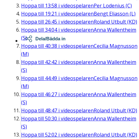
Hoppa till
13:58
i videospelaren
Per Lodenius (C)
Hoppa till
19:21
i videospelaren
Bengt Eliasson (L)
Hoppa till
26:45
i videospelaren
Roland Utbult (KD)
Hoppa till
34:04
i videospelaren
Anna Wallentheim
(S)
Dela/Bädda in
Hoppa till
40:38
i videospelaren
Cecilia Magnusson
(M)
Hoppa till
42:42
i videospelaren
Anna Wallentheim
(S)
Hoppa till
44:49
i videospelaren
Cecilia Magnusson
(M)
Hoppa till
46:27
i videospelaren
Anna Wallentheim
(S)
Hoppa till
48:47
i videospelaren
Roland Utbult (KD)
Hoppa till
50:30
i videospelaren
Anna Wallentheim
(S)
Hoppa till
52:02
i videospelaren
Roland Utbult (KD)