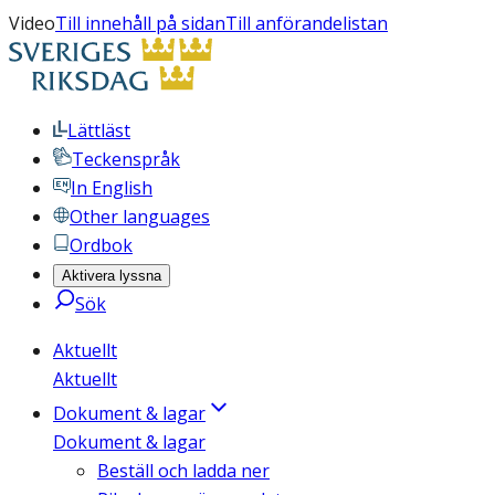
Video
Till innehåll på sidan
Till anförandelistan
Lättläst
Teckenspråk
In English
Other languages
Ordbok
Aktivera lyssna
Sök
Aktuellt
Aktuellt
Dokument & lagar
Dokument & lagar
Beställ och ladda ner