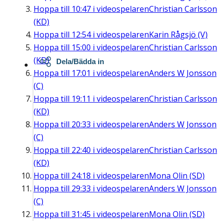
Hoppa till
10:47
i videospelaren
Christian Carlsson
(KD)
Hoppa till
12:54
i videospelaren
Karin Rågsjö (V)
Hoppa till
15:00
i videospelaren
Christian Carlsson
(KD)
Dela/Bädda in
Hoppa till
17:01
i videospelaren
Anders W Jonsson
(C)
Hoppa till
19:11
i videospelaren
Christian Carlsson
(KD)
Hoppa till
20:33
i videospelaren
Anders W Jonsson
(C)
Hoppa till
22:40
i videospelaren
Christian Carlsson
(KD)
Hoppa till
24:18
i videospelaren
Mona Olin (SD)
Hoppa till
29:33
i videospelaren
Anders W Jonsson
(C)
Hoppa till
31:45
i videospelaren
Mona Olin (SD)