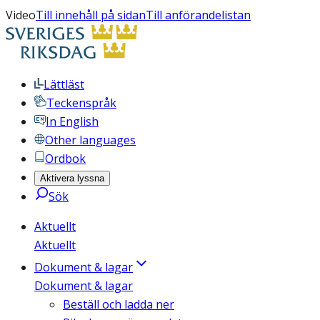
Video
Till innehåll på sidan
Till anförandelistan
Lättläst
Teckenspråk
In English
Other languages
Ordbok
Aktivera lyssna
Sök
Aktuellt
Aktuellt
Dokument & lagar
Dokument & lagar
Beställ och ladda ner