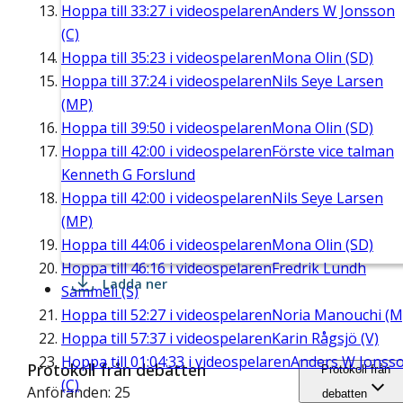
Hoppa till
33:27
i videospelaren
Anders W Jonsson
(C)
Hoppa till
35:23
i videospelaren
Mona Olin (SD)
Hoppa till
37:24
i videospelaren
Nils Seye Larsen
(MP)
Hoppa till
39:50
i videospelaren
Mona Olin (SD)
Hoppa till
42:00
i videospelaren
Förste vice talman
Kenneth G Forslund
Hoppa till
42:00
i videospelaren
Nils Seye Larsen
(MP)
Hoppa till
44:06
i videospelaren
Mona Olin (SD)
Hoppa till
46:16
i videospelaren
Fredrik Lundh
Ladda ner
Sammeli (S)
Hoppa till
52:27
i videospelaren
Noria Manouchi (M
Hoppa till
57:37
i videospelaren
Karin Rågsjö (V)
Hoppa till
01:04:33
i videospelaren
Anders W Jonss
Protokoll från debatten
Protokoll från
(C)
Anföranden: 25
debatten