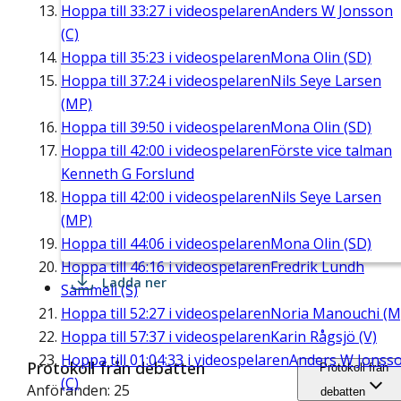
Hoppa till
33:27
i videospelaren
Anders W Jonsson
(C)
Hoppa till
35:23
i videospelaren
Mona Olin (SD)
Hoppa till
37:24
i videospelaren
Nils Seye Larsen
(MP)
Hoppa till
39:50
i videospelaren
Mona Olin (SD)
Hoppa till
42:00
i videospelaren
Förste vice talman
Kenneth G Forslund
Hoppa till
42:00
i videospelaren
Nils Seye Larsen
(MP)
Hoppa till
44:06
i videospelaren
Mona Olin (SD)
Hoppa till
46:16
i videospelaren
Fredrik Lundh
Ladda ner
Sammeli (S)
Hoppa till
52:27
i videospelaren
Noria Manouchi (M
Hoppa till
57:37
i videospelaren
Karin Rågsjö (V)
Hoppa till
01:04:33
i videospelaren
Anders W Jonss
Protokoll från debatten
Protokoll från
(C)
Anföranden: 25
debatten