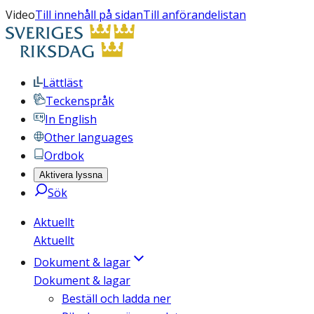
Video
Till innehåll på sidan
Till anförandelistan
Lättläst
Teckenspråk
In English
Other languages
Ordbok
Aktivera lyssna
Sök
Aktuellt
Aktuellt
Dokument & lagar
Dokument & lagar
Beställ och ladda ner