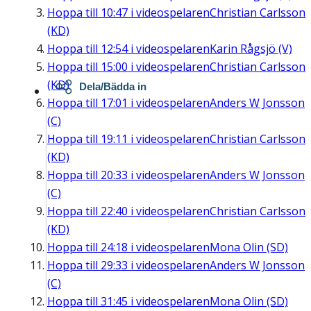
Hoppa till
10:47
i videospelaren
Christian Carlsson
(KD)
Hoppa till
12:54
i videospelaren
Karin Rågsjö (V)
Hoppa till
15:00
i videospelaren
Christian Carlsson
(KD)
Dela/Bädda in
Hoppa till
17:01
i videospelaren
Anders W Jonsson
(C)
Hoppa till
19:11
i videospelaren
Christian Carlsson
(KD)
Hoppa till
20:33
i videospelaren
Anders W Jonsson
(C)
Hoppa till
22:40
i videospelaren
Christian Carlsson
(KD)
Hoppa till
24:18
i videospelaren
Mona Olin (SD)
Hoppa till
29:33
i videospelaren
Anders W Jonsson
(C)
Hoppa till
31:45
i videospelaren
Mona Olin (SD)