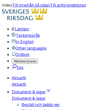
Video
Till innehåll på sidan
Till anförandelistan
Lättläst
Teckenspråk
In English
Other languages
Ordbok
Aktivera lyssna
Sök
Aktuellt
Aktuellt
Dokument & lagar
Dokument & lagar
Beställ och ladda ner