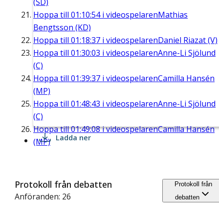
(SD)
Hoppa till
01:10:54
i videospelaren
Mathias
Bengtsson (KD)
Hoppa till
01:18:37
i videospelaren
Daniel Riazat (V)
Hoppa till
01:30:03
i videospelaren
Anne-Li Sjölund
(C)
Hoppa till
01:39:37
i videospelaren
Camilla Hansén
(MP)
Hoppa till
01:48:43
i videospelaren
Anne-Li Sjölund
(C)
Hoppa till
01:49:08
i videospelaren
Camilla Hansén
Ladda ner
(MP)
Protokoll från debatten
Protokoll från
Anföranden: 26
debatten