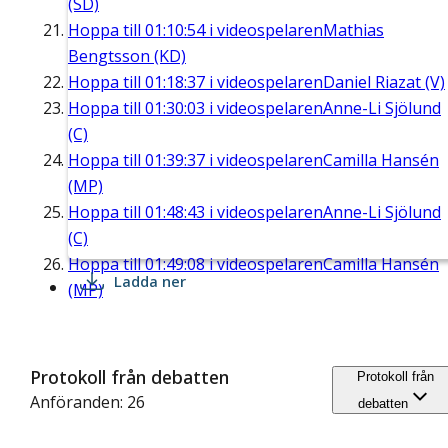
(SD)
Hoppa till
01:10:54
i videospelaren
Mathias
Bengtsson (KD)
Hoppa till
01:18:37
i videospelaren
Daniel Riazat (V)
Hoppa till
01:30:03
i videospelaren
Anne-Li Sjölund
(C)
Hoppa till
01:39:37
i videospelaren
Camilla Hansén
(MP)
Hoppa till
01:48:43
i videospelaren
Anne-Li Sjölund
(C)
Hoppa till
01:49:08
i videospelaren
Camilla Hansén
Ladda ner
(MP)
Protokoll från debatten
Protokoll från
Anföranden: 26
debatten