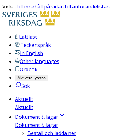
Video
Till innehåll på sidan
Till anförandelistan
Lättläst
Teckenspråk
In English
Other languages
Ordbok
Aktivera lyssna
Sök
Aktuellt
Aktuellt
Dokument & lagar
Dokument & lagar
Beställ och ladda ner