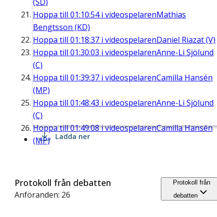
(SD)
Hoppa till
01:10:54
i videospelaren
Mathias
Bengtsson (KD)
Hoppa till
01:18:37
i videospelaren
Daniel Riazat (V)
Hoppa till
01:30:03
i videospelaren
Anne-Li Sjölund
(C)
Hoppa till
01:39:37
i videospelaren
Camilla Hansén
(MP)
Hoppa till
01:48:43
i videospelaren
Anne-Li Sjölund
(C)
Hoppa till
01:49:08
i videospelaren
Camilla Hansén
Ladda ner
(MP)
Protokoll från debatten
Protokoll från
Anföranden: 26
debatten