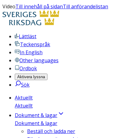
Video
Till innehåll på sidan
Till anförandelistan
Lättläst
Teckenspråk
In English
Other languages
Ordbok
Aktivera lyssna
Sök
Aktuellt
Aktuellt
Dokument & lagar
Dokument & lagar
Beställ och ladda ner