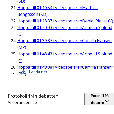
(SD)
Hoppa till
01:10:54
i videospelaren
Mathias
Bengtsson (KD)
Hoppa till
01:18:37
i videospelaren
Daniel Riazat (V)
Hoppa till
01:30:03
i videospelaren
Anne-Li Sjölund
(C)
Hoppa till
01:39:37
i videospelaren
Camilla Hansén
(MP)
Hoppa till
01:48:43
i videospelaren
Anne-Li Sjölund
(C)
Hoppa till
01:49:08
i videospelaren
Camilla Hansén
Ladda ner
(MP)
Protokoll från debatten
Protokoll från
Anföranden: 26
debatten