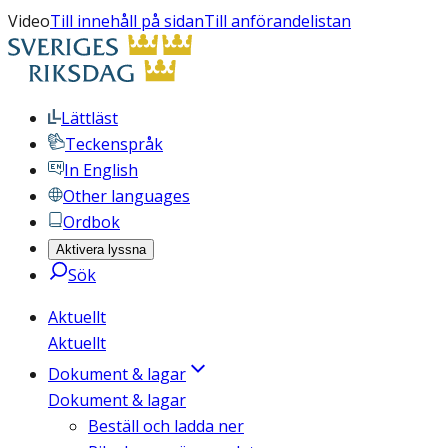
Video
Till innehåll på sidan
Till anförandelistan
Lättläst
Teckenspråk
In English
Other languages
Ordbok
Aktivera lyssna
Sök
Aktuellt
Aktuellt
Dokument & lagar
Dokument & lagar
Beställ och ladda ner