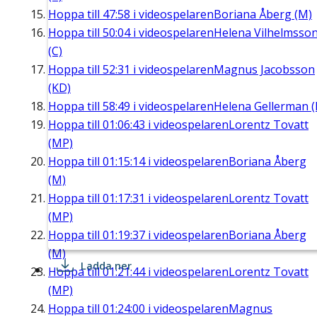
Hoppa till
47:58
i videospelaren
Boriana Åberg (M)
Hoppa till
50:04
i videospelaren
Helena Vilhelmsso
(C)
Hoppa till
52:31
i videospelaren
Magnus Jacobsson
(KD)
Hoppa till
58:49
i videospelaren
Helena Gellerman (
Hoppa till
01:06:43
i videospelaren
Lorentz Tovatt
(MP)
Hoppa till
01:15:14
i videospelaren
Boriana Åberg
(M)
Hoppa till
01:17:31
i videospelaren
Lorentz Tovatt
(MP)
Hoppa till
01:19:37
i videospelaren
Boriana Åberg
(M)
Ladda ner
Hoppa till
01:21:44
i videospelaren
Lorentz Tovatt
(MP)
Hoppa till
01:24:00
i videospelaren
Magnus