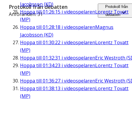
Jacobsson (KD)
Protokoll från debatten
Protokoll från
Hoppa till
01:26:15
i videospelaren
Lorentz Tovatt
Anföranden: 31
debatten
(MP)
Hoppa till
01:28:18
i videospelaren
Magnus
Jacobsson (KD)
Hoppa till
01:30:22
i videospelaren
Lorentz Tovatt
(MP)
Hoppa till
01:32:31
i videospelaren
Eric Westroth (S
Hoppa till
01:34:23
i videospelaren
Lorentz Tovatt
(MP)
Hoppa till
01:36:27
i videospelaren
Eric Westroth (S
Hoppa till
01:38:13
i videospelaren
Lorentz Tovatt
(MP)