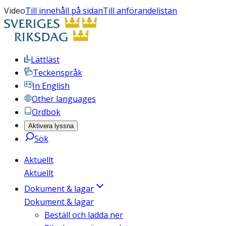
Video
Till innehåll på sidan
Till anförandelistan
Lättläst
Teckenspråk
In English
Other languages
Ordbok
Aktivera lyssna
Sök
Aktuellt
Aktuellt
Dokument & lagar
Dokument & lagar
Beställ och ladda ner