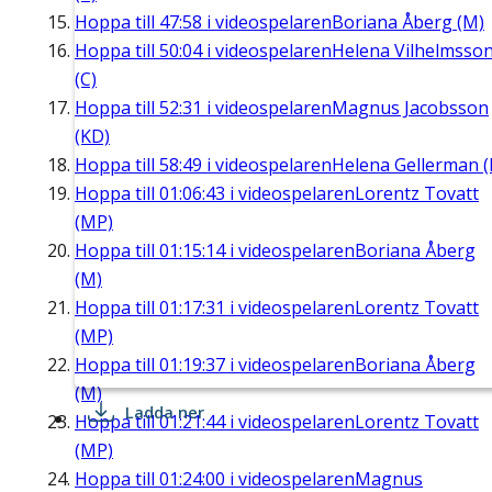
Hoppa till
47:58
i videospelaren
Boriana Åberg (M)
Hoppa till
50:04
i videospelaren
Helena Vilhelmsso
(C)
Hoppa till
52:31
i videospelaren
Magnus Jacobsson
(KD)
Hoppa till
58:49
i videospelaren
Helena Gellerman (
Hoppa till
01:06:43
i videospelaren
Lorentz Tovatt
(MP)
Hoppa till
01:15:14
i videospelaren
Boriana Åberg
(M)
Hoppa till
01:17:31
i videospelaren
Lorentz Tovatt
(MP)
Hoppa till
01:19:37
i videospelaren
Boriana Åberg
(M)
Ladda ner
Hoppa till
01:21:44
i videospelaren
Lorentz Tovatt
(MP)
Hoppa till
01:24:00
i videospelaren
Magnus