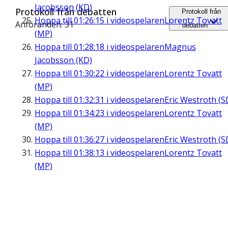
Jacobsson (KD)
Protokoll från debatten
Protokoll från
Hoppa till
01:26:15
i videospelaren
Lorentz Tovatt
Anföranden: 31
debatten
(MP)
Hoppa till
01:28:18
i videospelaren
Magnus
Jacobsson (KD)
Hoppa till
01:30:22
i videospelaren
Lorentz Tovatt
(MP)
Hoppa till
01:32:31
i videospelaren
Eric Westroth (S
Hoppa till
01:34:23
i videospelaren
Lorentz Tovatt
(MP)
Hoppa till
01:36:27
i videospelaren
Eric Westroth (S
Hoppa till
01:38:13
i videospelaren
Lorentz Tovatt
(MP)