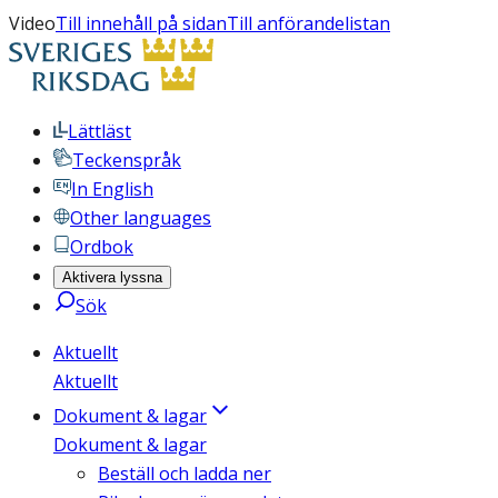
Video
Till innehåll på sidan
Till anförandelistan
Lättläst
Teckenspråk
In English
Other languages
Ordbok
Aktivera lyssna
Sök
Aktuellt
Aktuellt
Dokument & lagar
Dokument & lagar
Beställ och ladda ner