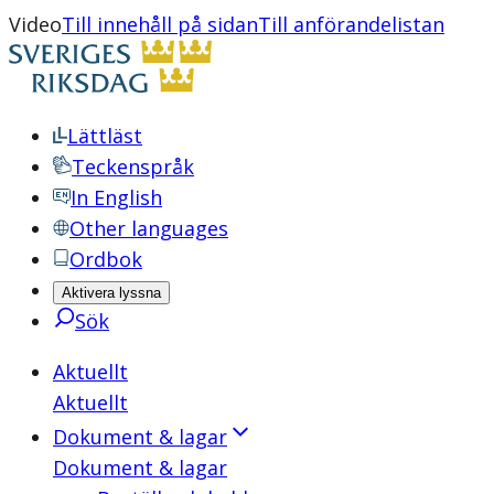
Video
Till innehåll på sidan
Till anförandelistan
Lättläst
Teckenspråk
In English
Other languages
Ordbok
Aktivera lyssna
Sök
Aktuellt
Aktuellt
Dokument & lagar
Dokument & lagar