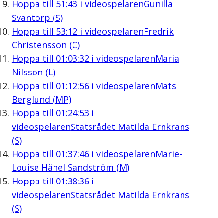
Hoppa till
51:43
i videospelaren
Gunilla
Svantorp (S)
Hoppa till
53:12
i videospelaren
Fredrik
Christensson (C)
Hoppa till
01:03:32
i videospelaren
Maria
Nilsson (L)
Hoppa till
01:12:56
i videospelaren
Mats
Berglund (MP)
Hoppa till
01:24:53
i
videospelaren
Statsrådet Matilda Ernkrans
(S)
Hoppa till
01:37:46
i videospelaren
Marie-
Louise Hänel Sandström (M)
Hoppa till
01:38:36
i
videospelaren
Statsrådet Matilda Ernkrans
(S)