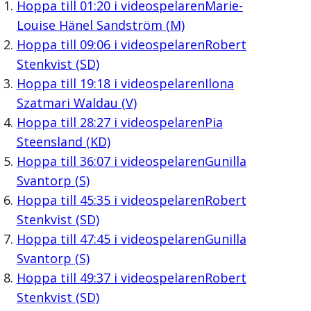
Hoppa till
01:20
i videospelaren
Marie-
Louise Hänel Sandström (M)
Hoppa till
09:06
i videospelaren
Robert
Stenkvist (SD)
Hoppa till
19:18
i videospelaren
Ilona
Szatmari Waldau (V)
Hoppa till
28:27
i videospelaren
Pia
Steensland (KD)
Hoppa till
36:07
i videospelaren
Gunilla
Svantorp (S)
Hoppa till
45:35
i videospelaren
Robert
Stenkvist (SD)
Hoppa till
47:45
i videospelaren
Gunilla
Svantorp (S)
Hoppa till
49:37
i videospelaren
Robert
Stenkvist (SD)