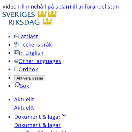
Video
Till innehåll på sidan
Till anförandelistan
Lättläst
Teckenspråk
In English
Other languages
Ordbok
Aktivera lyssna
Sök
Aktuellt
Aktuellt
Dokument & lagar
Dokument & lagar