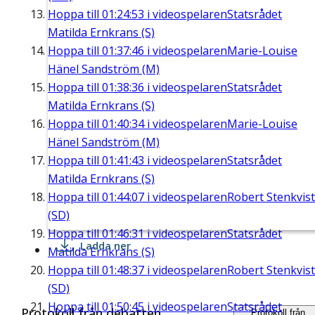
Hoppa till
01:24:53
i videospelaren
Statsrådet
Matilda Ernkrans (S)
Hoppa till
01:37:46
i videospelaren
Marie-Louise
Hänel Sandström (M)
Hoppa till
01:38:36
i videospelaren
Statsrådet
Matilda Ernkrans (S)
Hoppa till
01:40:34
i videospelaren
Marie-Louise
Hänel Sandström (M)
Hoppa till
01:41:43
i videospelaren
Statsrådet
Matilda Ernkrans (S)
Hoppa till
01:44:07
i videospelaren
Robert Stenkvist
(SD)
Hoppa till
01:46:31
i videospelaren
Statsrådet
Ladda ner
Matilda Ernkrans (S)
Hoppa till
01:48:37
i videospelaren
Robert Stenkvist
(SD)
Hoppa till
01:50:45
i videospelaren
Statsrådet
Protokoll från debatten
Protokoll från