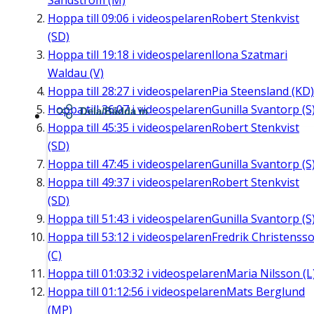
Sandström (M)
Hoppa till
09:06
i videospelaren
Robert Stenkvist
(SD)
Hoppa till
19:18
i videospelaren
Ilona Szatmari
Waldau (V)
Hoppa till
28:27
i videospelaren
Pia Steensland (KD)
Hoppa till
36:07
i videospelaren
Gunilla Svantorp (S
Dela/Bädda in
Hoppa till
45:35
i videospelaren
Robert Stenkvist
(SD)
Hoppa till
47:45
i videospelaren
Gunilla Svantorp (S
Hoppa till
49:37
i videospelaren
Robert Stenkvist
(SD)
Hoppa till
51:43
i videospelaren
Gunilla Svantorp (S
Hoppa till
53:12
i videospelaren
Fredrik Christenss
(C)
Hoppa till
01:03:32
i videospelaren
Maria Nilsson (L
Hoppa till
01:12:56
i videospelaren
Mats Berglund
(MP)