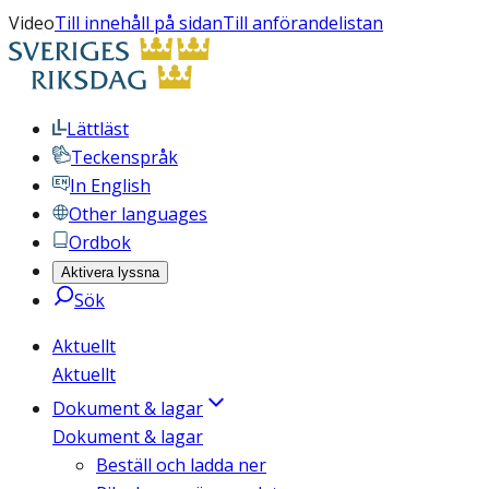
Video
Till innehåll på sidan
Till anförandelistan
Lättläst
Teckenspråk
In English
Other languages
Ordbok
Aktivera lyssna
Sök
Aktuellt
Aktuellt
Dokument & lagar
Dokument & lagar
Beställ och ladda ner