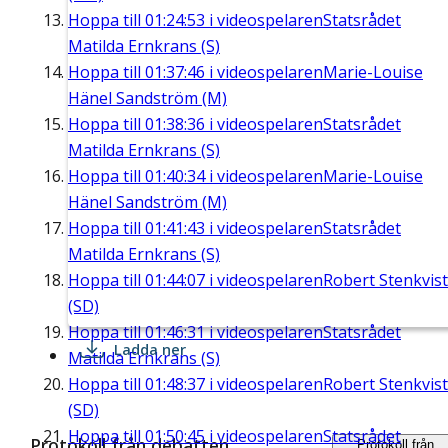
Hoppa till
01:24:53
i videospelaren
Statsrådet
Matilda Ernkrans (S)
Hoppa till
01:37:46
i videospelaren
Marie-Louise
Hänel Sandström (M)
Hoppa till
01:38:36
i videospelaren
Statsrådet
Matilda Ernkrans (S)
Hoppa till
01:40:34
i videospelaren
Marie-Louise
Hänel Sandström (M)
Hoppa till
01:41:43
i videospelaren
Statsrådet
Matilda Ernkrans (S)
Hoppa till
01:44:07
i videospelaren
Robert Stenkvist
(SD)
Hoppa till
01:46:31
i videospelaren
Statsrådet
Ladda ner
Matilda Ernkrans (S)
Hoppa till
01:48:37
i videospelaren
Robert Stenkvist
(SD)
Hoppa till
01:50:45
i videospelaren
Statsrådet
Protokoll från debatten
Protokoll från