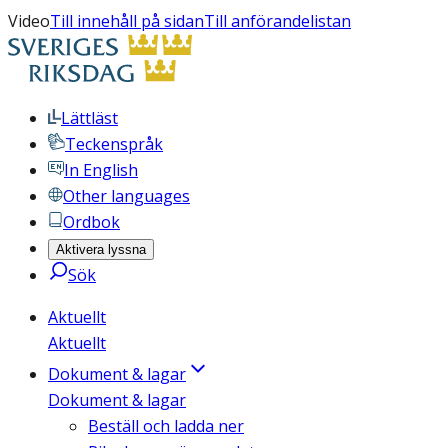
Video
Till innehåll på sidan
Till anförandelistan
Lättläst
Teckenspråk
In English
Other languages
Ordbok
Aktivera lyssna
Sök
Aktuellt
Aktuellt
Dokument & lagar
Dokument & lagar
Beställ och ladda ner