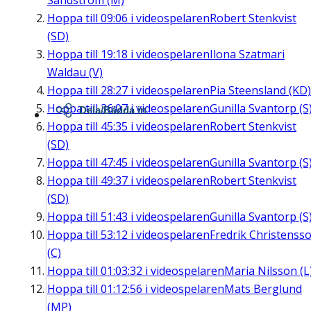
Sandström (M)
Hoppa till
09:06
i videospelaren
Robert Stenkvist
(SD)
Hoppa till
19:18
i videospelaren
Ilona Szatmari
Waldau (V)
Hoppa till
28:27
i videospelaren
Pia Steensland (KD)
Hoppa till
36:07
i videospelaren
Gunilla Svantorp (S
Dela/Bädda in
Hoppa till
45:35
i videospelaren
Robert Stenkvist
(SD)
Hoppa till
47:45
i videospelaren
Gunilla Svantorp (S
Hoppa till
49:37
i videospelaren
Robert Stenkvist
(SD)
Hoppa till
51:43
i videospelaren
Gunilla Svantorp (S
Hoppa till
53:12
i videospelaren
Fredrik Christenss
(C)
Hoppa till
01:03:32
i videospelaren
Maria Nilsson (L
Hoppa till
01:12:56
i videospelaren
Mats Berglund
(MP)