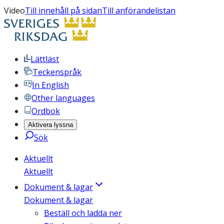
Video
Till innehåll på sidan
Till anförandelistan
Lättläst
Teckenspråk
In English
Other languages
Ordbok
Aktivera lyssna
Sök
Aktuellt
Aktuellt
Dokument & lagar
Dokument & lagar
Beställ och ladda ner