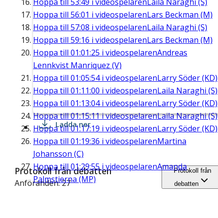
Hoppa till
53:49
i videospelaren
Laila Naraghi (S)
Hoppa till
56:01
i videospelaren
Lars Beckman (M)
Hoppa till
57:08
i videospelaren
Laila Naraghi (S)
Hoppa till
59:16
i videospelaren
Lars Beckman (M)
Hoppa till
01:01:25
i videospelaren
Andreas
Lennkvist Manriquez (V)
Hoppa till
01:05:54
i videospelaren
Larry Söder (KD)
Hoppa till
01:11:00
i videospelaren
Laila Naraghi (S)
Hoppa till
01:13:04
i videospelaren
Larry Söder (KD)
Hoppa till
01:15:11
i videospelaren
Laila Naraghi (S)
Ladda ner
Hoppa till
01:17:19
i videospelaren
Larry Söder (KD)
Hoppa till
01:19:36
i videospelaren
Martina
Johansson (C)
Hoppa till
01:29:55
i videospelaren
Amanda
Protokoll från debatten
Protokoll från
Palmstierna (MP)
Anföranden: 27
debatten