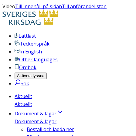
Video
Till innehåll på sidan
Till anförandelistan
Lättläst
Teckenspråk
In English
Other languages
Ordbok
Aktivera lyssna
Sök
Aktuellt
Aktuellt
Dokument & lagar
Dokument & lagar
Beställ och ladda ner