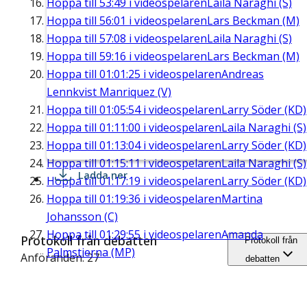
Hoppa till
53:49
i videospelaren
Laila Naraghi (S)
Hoppa till
56:01
i videospelaren
Lars Beckman (M)
Hoppa till
57:08
i videospelaren
Laila Naraghi (S)
Hoppa till
59:16
i videospelaren
Lars Beckman (M)
Hoppa till
01:01:25
i videospelaren
Andreas
Lennkvist Manriquez (V)
Hoppa till
01:05:54
i videospelaren
Larry Söder (KD)
Hoppa till
01:11:00
i videospelaren
Laila Naraghi (S)
Hoppa till
01:13:04
i videospelaren
Larry Söder (KD)
Hoppa till
01:15:11
i videospelaren
Laila Naraghi (S)
Ladda ner
Hoppa till
01:17:19
i videospelaren
Larry Söder (KD)
Hoppa till
01:19:36
i videospelaren
Martina
Johansson (C)
Hoppa till
01:29:55
i videospelaren
Amanda
Protokoll från debatten
Protokoll från
Palmstierna (MP)
Anföranden: 27
debatten