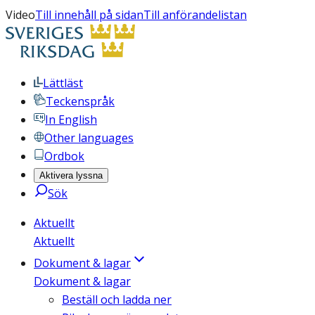
Video
Till innehåll på sidan
Till anförandelistan
Lättläst
Teckenspråk
In English
Other languages
Ordbok
Aktivera lyssna
Sök
Aktuellt
Aktuellt
Dokument & lagar
Dokument & lagar
Beställ och ladda ner