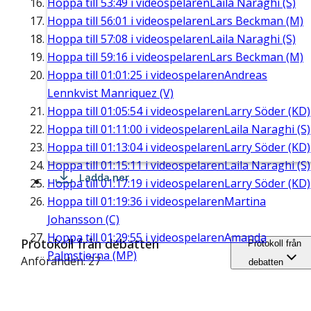
Hoppa till
53:49
i videospelaren
Laila Naraghi (S)
Hoppa till
56:01
i videospelaren
Lars Beckman (M)
Hoppa till
57:08
i videospelaren
Laila Naraghi (S)
Hoppa till
59:16
i videospelaren
Lars Beckman (M)
Hoppa till
01:01:25
i videospelaren
Andreas
Lennkvist Manriquez (V)
Hoppa till
01:05:54
i videospelaren
Larry Söder (KD)
Hoppa till
01:11:00
i videospelaren
Laila Naraghi (S)
Hoppa till
01:13:04
i videospelaren
Larry Söder (KD)
Hoppa till
01:15:11
i videospelaren
Laila Naraghi (S)
Ladda ner
Hoppa till
01:17:19
i videospelaren
Larry Söder (KD)
Hoppa till
01:19:36
i videospelaren
Martina
Johansson (C)
Hoppa till
01:29:55
i videospelaren
Amanda
Protokoll från debatten
Protokoll från
Palmstierna (MP)
Anföranden: 27
debatten