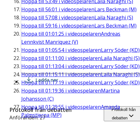
Hoppa till
53:49
i videospelaren
Laila Naraghi (S)
Hoppa till
56:01
i videospelaren
Lars Beckman (M)
Hoppa till
57:08
i videospelaren
Laila Naraghi (S)
Hoppa till
59:16
i videospelaren
Lars Beckman (M)
Hoppa till
01:01:25
i videospelaren
Andreas
Lennkvist Manriquez (V)
Hoppa till
01:05:54
i videospelaren
Larry Söder (KD)
Hoppa till
01:11:00
i videospelaren
Laila Naraghi (S)
Hoppa till
01:13:04
i videospelaren
Larry Söder (KD)
Hoppa till
01:15:11
i videospelaren
Laila Naraghi (S)
Ladda ner
Hoppa till
01:17:19
i videospelaren
Larry Söder (KD)
Hoppa till
01:19:36
i videospelaren
Martina
Johansson (C)
Hoppa till
01:29:55
i videospelaren
Amanda
Protokoll från debatten
Protokoll från
Palmstierna (MP)
Anföranden: 27
debatten