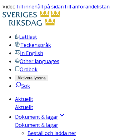
Video
Till innehåll på sidan
Till anförandelistan
Lättläst
Teckenspråk
In English
Other languages
Ordbok
Aktivera lyssna
Sök
Aktuellt
Aktuellt
Dokument & lagar
Dokument & lagar
Beställ och ladda ner