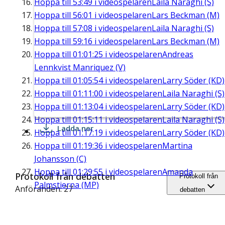
Hoppa till
53:49
i videospelaren
Laila Naraghi (S)
Hoppa till
56:01
i videospelaren
Lars Beckman (M)
Hoppa till
57:08
i videospelaren
Laila Naraghi (S)
Hoppa till
59:16
i videospelaren
Lars Beckman (M)
Hoppa till
01:01:25
i videospelaren
Andreas
Lennkvist Manriquez (V)
Hoppa till
01:05:54
i videospelaren
Larry Söder (KD)
Hoppa till
01:11:00
i videospelaren
Laila Naraghi (S)
Hoppa till
01:13:04
i videospelaren
Larry Söder (KD)
Hoppa till
01:15:11
i videospelaren
Laila Naraghi (S)
Ladda ner
Hoppa till
01:17:19
i videospelaren
Larry Söder (KD)
Hoppa till
01:19:36
i videospelaren
Martina
Johansson (C)
Hoppa till
01:29:55
i videospelaren
Amanda
Protokoll från debatten
Protokoll från
Palmstierna (MP)
Anföranden: 27
debatten