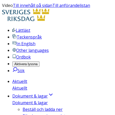
Video
Till innehåll på sidan
Till anförandelistan
Lättläst
Teckenspråk
In English
Other languages
Ordbok
Aktivera lyssna
Sök
Aktuellt
Aktuellt
Dokument & lagar
Dokument & lagar
Beställ och ladda ner